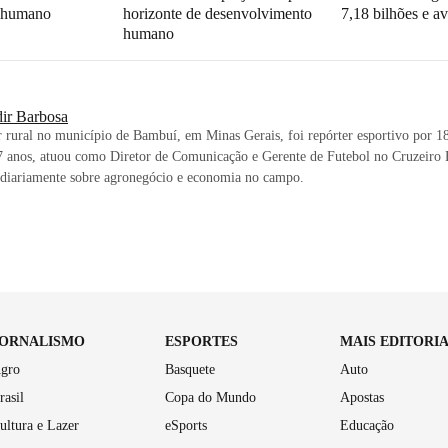
a humano
horizonte de desenvolvimento
7,18 bilhões e 
humano
dir Barbosa
 rural no município de Bambuí, em Minas Gerais, foi repórter esportivo por 18 
7 anos, atuou como Diretor de Comunicação e Gerente de Futebol no Cruzeiro 
 diariamente sobre agronegócio e economia no campo.
JORNALISMO
ESPORTES
MAIS EDITORI
gro
Basquete
Auto
rasil
Copa do Mundo
Apostas
ultura e Lazer
eSports
Educação