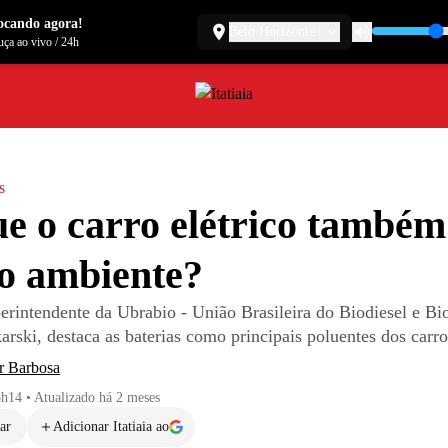
ocando agora!
Belo Horizonte
ça ao vivo
/
24h
s
e o carro elétrico também
o ambiente?
perintendente da Ubrabio - União Brasileira do Biodiesel e Bi
rski, destaca as baterias como principais poluentes dos carro
r Barbosa
8h14
•
Atualizado
há 2 meses
ar
Adicionar Itatiaia ao