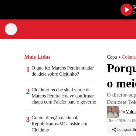
T
Ou
Mais Lidas
Capa
Coluna
Porqu
O que fez Marcos Pereira mudar
1
de ideia sobre Cleitinho?
o mei
Cleitinho recebe sinal verde de
2
O diretor-su
Marcos Pereira e deve confirmar
Donizete Toka
chapa com Falcão para o governo
Por
Valdi
Contra direção nacional,
3
18/05/2026 às 0
Republicanos-MG insiste em
Cleitinho
Compartilh