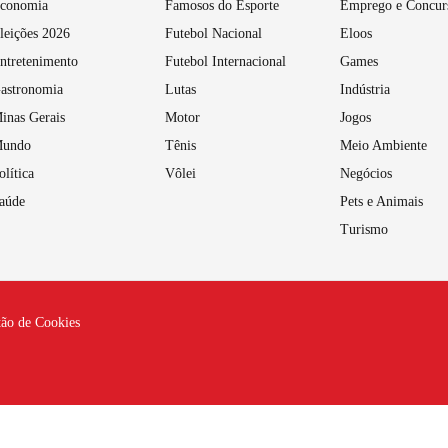
conomia
Famosos do Esporte
Emprego e Concur
leições 2026
Futebol Nacional
Eloos
ntretenimento
Futebol Internacional
Games
astronomia
Lutas
Indústria
inas Gerais
Motor
Jogos
undo
Tênis
Meio Ambiente
olítica
Vôlei
Negócios
aúde
Pets e Animais
Turismo
tão de Cookies