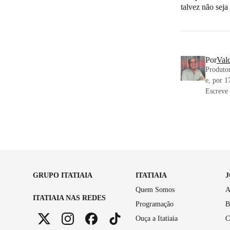
talvez não sej
Por
Val
Produtor
e, por 1
Escreve
GRUPO ITATIAIA
ITATIAIA
Quem Somos
A
ITATIAIA NAS REDES
Programação
B
Ouça a Itatiaia
C