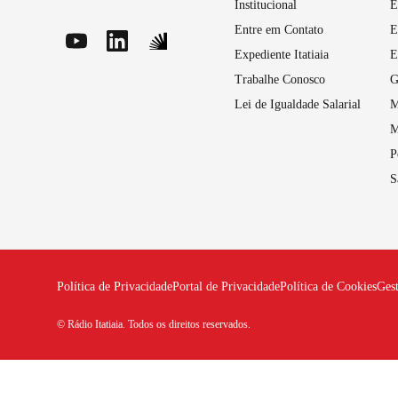
Institucional
E
Entre em Contato
E
Expediente Itatiaia
E
Trabalhe Conosco
G
Lei de Igualdade Salarial
M
M
P
S
Política de Privacidade
Portal de Privacidade
Política de Cookies
Ges
© Rádio Itatiaia. Todos os direitos reservados.