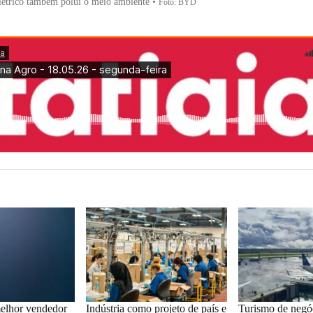
létrico também polui o meio ambiente
•
Foto: BYD
elhor vendedor
Indústria como projeto de país e
Turismo de negó