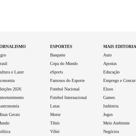
JORNALISMO
ESPORTES
MAIS EDITORI
gro
Basquete
Auto
rasil
Copa do Mundo
Apostas
ultura e Lazer
eSports
Educação
conomia
Famosos do Esporte
Emprego e Concur
leições 2026
Futebol Nacional
Eloos
ntretenimento
Futebol Internacional
Games
astronomia
Lutas
Indústria
inas Gerais
Motor
Jogos
undo
Tênis
Meio Ambiente
olítica
Vôlei
Negócios