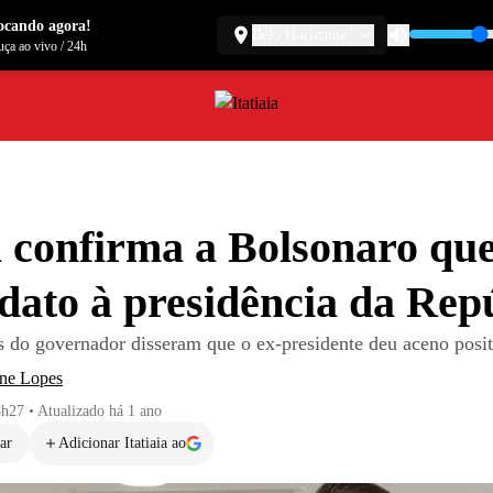
ocando agora!
Belo Horizonte
ça ao vivo
/
24h
confirma a Bolsonaro que
dato à presidência da Rep
es do governador disseram que o ex-presidente deu aceno posi
ene Lopes
8h27
•
Atualizado
há 1 ano
ar
Adicionar Itatiaia ao