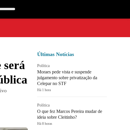
Últimas Notícias
 será
Política
Moraes pede vista e suspende
ública
julgamento sobre privatização da
Celepar no STF
tivo
Há 1 hora
Política
O que fez Marcos Pereira mudar de
ideia sobre Cleitinho?
Há 8 horas