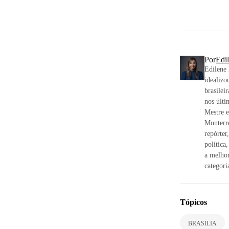
Por
Edi
Edilene 
idealizo
brasilei
nos últi
Mestre e
Monterr
repórter
política
a melhor
categori
Tópicos
BRASILIA