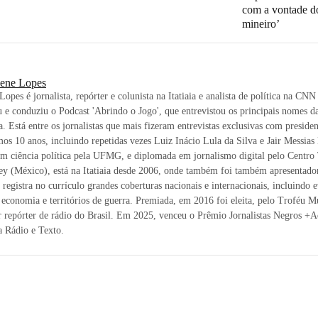
com a vontade d
mineiro’
lene Lopes
Lopes é jornalista, repórter e colunista na Itatiaia e analista de política na CNN
u e conduziu o Podcast 'Abrindo o Jogo', que entrevistou os principais nomes da
ra. Está entre os jornalistas que mais fizeram entrevistas exclusivas com preside
mos 10 anos, incluindo repetidas vezes Luiz Inácio Lula da Silva e Jair Messias
m ciência política pela UFMG, e diplomada em jornalismo digital pelo Centro
ey (México), está na Itatiaia desde 2006, onde também foi também apresentad
, registra no currículo grandes coberturas nacionais e internacionais, incluindo 
, economia e territórios de guerra. Premiada, em 2016 foi eleita, pelo Troféu 
 repórter de rádio do Brasil. Em 2025, venceu o Prêmio Jornalistas Negros +
a Rádio e Texto.