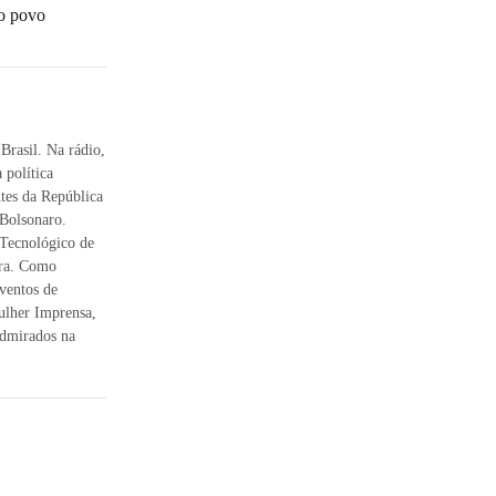
o povo
 Brasil. Na rádio,
 política
ntes da República
 Bolsonaro.
 Tecnológico de
ora. Como
eventos de
Mulher Imprensa,
Admirados na