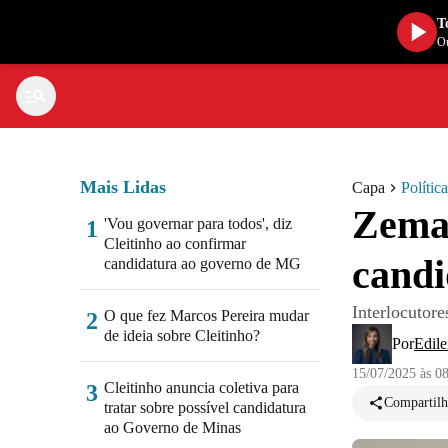
T
Ou
Mais Lidas
Capa
Política
Zema 
'Vou governar para todos', diz
1
Cleitinho ao confirmar
candi
candidatura ao governo de MG
Interlocutor
O que fez Marcos Pereira mudar
2
de ideia sobre Cleitinho?
Por
Edil
15/07/2025 às 0
Cleitinho anuncia coletiva para
3
Compartilh
tratar sobre possível candidatura
ao Governo de Minas