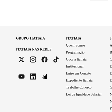
GRUPO ITATIAIA
ITATIAIA
Quem Somos
A
ITATIAIA NAS REDES
Programação
B
Ouça a Itatiaia
C
Institucional
E
Entre em Contato
E
Expediente Itatiaia
E
Trabalhe Conosco
G
Lei de Igualdade Salarial
M
M
P