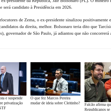
 ex-presidente da República, Jair Bolsonaro (PL). O mineiro
e será candidato à Presidência em 2026.
rlocutores de Zema, o ex-presidente sinalizou positivamente e
andidatos da direita, melhor. Bolsonaro teria dito que Tarcísi
s), governador de São Paulo, já adiantou que não concorrerá 
sta e suspende
O que fez Marcos Pereira
re privatização
mudar de ideia sobre Cleitinho?
Falcão afirma qu
 STF
Republicanos se 