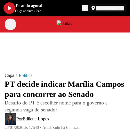
Tocando agora!
Belo Horizonte
Ouça ao vivo
/
24h
Capa
Política
PT decide indicar Marília Campos
para concorrer ao Senado
Desafio do PT é escolher nome para o governo e
segunda vaga de senador
Por
Edilene Lopes
28/01/2026 às 17h40
•
Atualizado
há 6 meses