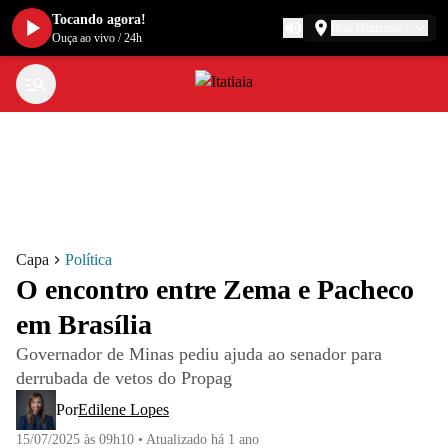
Tocando agora!
Belo Horizonte
Ouça ao vivo
/
24h
Capa
Política
O encontro entre Zema e Pacheco
em Brasília
Governador de Minas pediu ajuda ao senador para
derrubada de vetos do Propag
Por
Edilene Lopes
15/07/2025 às 09h10
•
Atualizado
há 1 ano