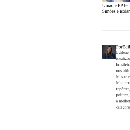
União e PP fe
Simões e isol
Por
Edi
Edilene 
idealizo
brasilei
nos últi
Mestre e
Monterr
repórter
política
a melhor
categori