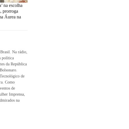
a’ na escolha
s, prorroga
ma Áurea na
 Brasil. Na rádio,
 política
ntes da República
 Bolsonaro.
 Tecnológico de
ora. Como
eventos de
Mulher Imprensa,
Admirados na