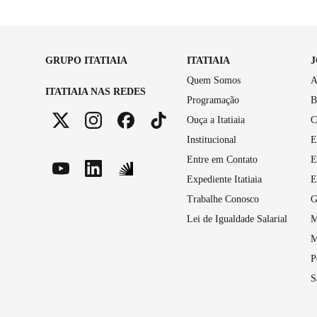
GRUPO ITATIAIA
ITATIAIA
Quem Somos
A
ITATIAIA NAS REDES
Programação
B
Ouça a Itatiaia
C
Institucional
E
Entre em Contato
E
Expediente Itatiaia
E
Trabalhe Conosco
G
Lei de Igualdade Salarial
M
M
P
S