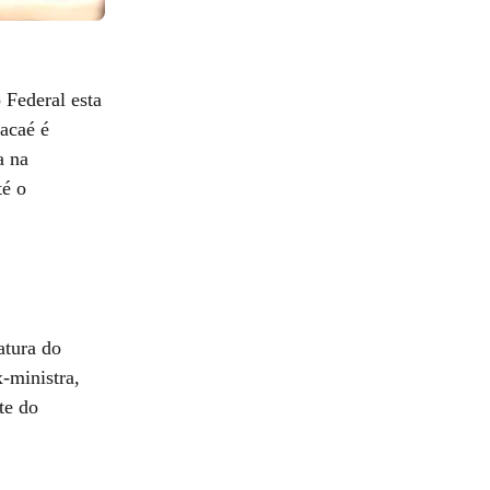
 Federal esta
Macaé é
a na
té o
atura do
-ministra,
te do