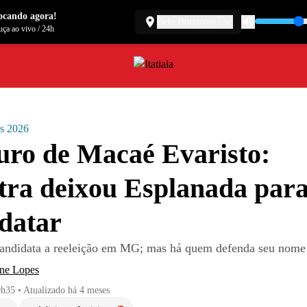
ocando agora!
Belo Horizonte
ça ao vivo
/
24h
es 2026
uro de Macaé Evaristo:
tra deixou Esplanada para
datar
 candidata a reeleição em MG; mas há quem defenda seu nom
ene Lopes
0h35
•
Atualizado
há 4 meses