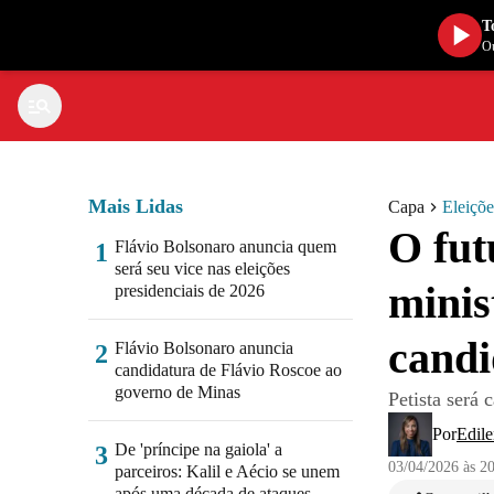
T
Ou
Mais Lidas
Capa
Eleiçõ
O fut
Flávio Bolsonaro anuncia quem
1
será seu vice nas eleições
minis
presidenciais de 2026
candi
Flávio Bolsonaro anuncia
2
candidatura de Flávio Roscoe ao
governo de Minas
Petista será
Por
Edil
De 'príncipe na gaiola' a
3
03/04/2026 às 2
parceiros: Kalil e Aécio se unem
após uma década de ataques