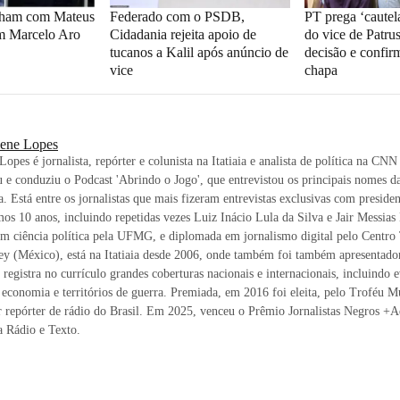
cham com Mateus
Federado com o PSDB,
PT prega ‘cautel
am Marcelo Aro
Cidadania rejeita apoio de
do vice de Patru
tucanos a Kalil após anúncio de
decisão e confir
vice
chapa
lene Lopes
Lopes é jornalista, repórter e colunista na Itatiaia e analista de política na CNN
u e conduziu o Podcast 'Abrindo o Jogo', que entrevistou os principais nomes da
ra. Está entre os jornalistas que mais fizeram entrevistas exclusivas com preside
mos 10 anos, incluindo repetidas vezes Luiz Inácio Lula da Silva e Jair Messias
m ciência política pela UFMG, e diplomada em jornalismo digital pelo Centro
ey (México), está na Itatiaia desde 2006, onde também foi também apresentad
, registra no currículo grandes coberturas nacionais e internacionais, incluindo 
, economia e territórios de guerra. Premiada, em 2016 foi eleita, pelo Troféu 
 repórter de rádio do Brasil. Em 2025, venceu o Prêmio Jornalistas Negros +
a Rádio e Texto.