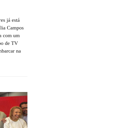
es já está
ília Campos
nça com um
mpo de TV
mbarcar na