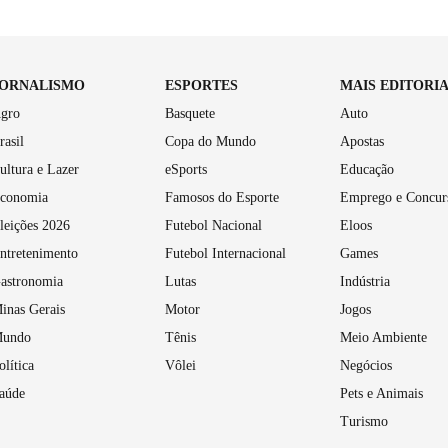
JORNALISMO
ESPORTES
MAIS EDITORI
gro
Basquete
Auto
rasil
Copa do Mundo
Apostas
ultura e Lazer
eSports
Educação
conomia
Famosos do Esporte
Emprego e Concur
leições 2026
Futebol Nacional
Eloos
ntretenimento
Futebol Internacional
Games
astronomia
Lutas
Indústria
inas Gerais
Motor
Jogos
undo
Tênis
Meio Ambiente
olítica
Vôlei
Negócios
aúde
Pets e Animais
Turismo