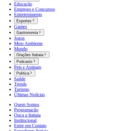
Educação
Emprego e Concursos
Entretenimento
Esportes
Games
Gastronomia
Jogos
Meio Ambiente
Mundo
Orações Itatiaia
Podcasts
Pets e Animais
Política
Saúde
Trends
Turismo
Últimas Notícias
Quem Somos
Programação
Ouça a Itatiaia
Institucional
Entre em Contato
Expediente Itatiaia