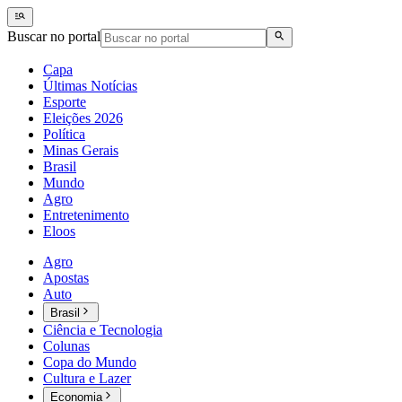
Buscar no portal
Capa
Últimas Notícias
Esporte
Eleições 2026
Política
Minas Gerais
Brasil
Mundo
Agro
Entretenimento
Eloos
Agro
Apostas
Auto
Brasil
Ciência e Tecnologia
Colunas
Copa do Mundo
Cultura e Lazer
Economia