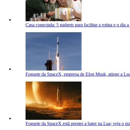
Casa conectada: 5 gadgets para facilitar a rotina e o dia a
Foguete da SpaceX, empresa de Elon Musk, atinge a Lua 
Foguete da SpaceX está prestes a bater na Lua; veja o qu