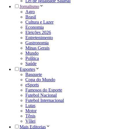
Lei de Igualdade Salarial
Jornalismo
Agro
Brasil
Cultura e Lazer
Economia
Eleições 2026
Entretenimento
Gastronomia
Minas Gerais
Mundo
Política
Saúde
Esportes
Basquete
Copa do Mundo
eSports
Famosos do Esporte
Futebol Nacional
Futebol Internacional
Lutas
Motor
Tênis
Vôlei
Mais Editorias