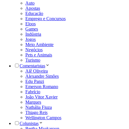
Auto
Apostas
Educação
Emprego e Concursos
Eloos
Games
Indústria
Jogos
Meio Ambiente
Negócios
Pets e Animais
Turismo
Comentaristas
Alê Oliveira
Alexandre Simões
Edu Panzi
Emerson Romano
Fabrício
João Vitor Xavier
Marques
Nathália Fiuza
Thiago Reis
Wellington Campos
Colunistas
Bertha Maakaroun