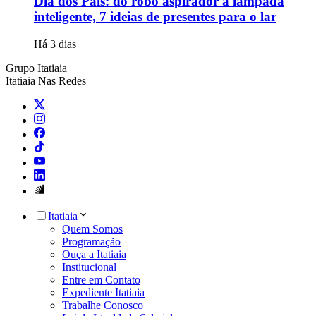
Dia dos Pais: do robô aspirador à lâmpada
inteligente, 7 ideias de presentes para o lar
Há 3 dias
Grupo Itatiaia
Itatiaia Nas Redes
Itatiaia
Quem Somos
Programação
Ouça a Itatiaia
Institucional
Entre em Contato
Expediente Itatiaia
Trabalhe Conosco