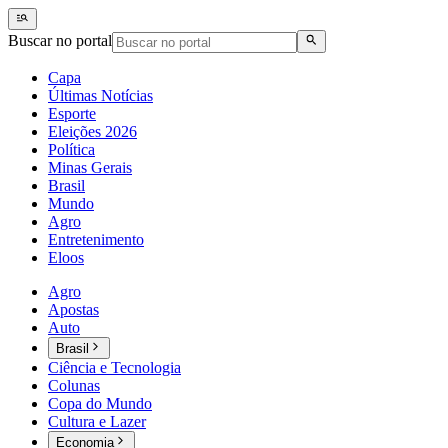
Buscar no portal
Capa
Últimas Notícias
Esporte
Eleições 2026
Política
Minas Gerais
Brasil
Mundo
Agro
Entretenimento
Eloos
Agro
Apostas
Auto
Brasil
Ciência e Tecnologia
Colunas
Copa do Mundo
Cultura e Lazer
Economia