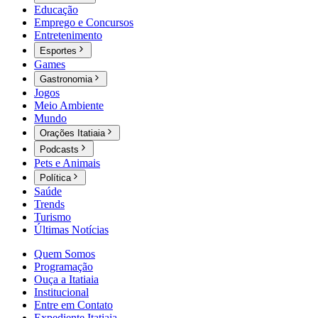
Educação
Emprego e Concursos
Entretenimento
Esportes
Games
Gastronomia
Jogos
Meio Ambiente
Mundo
Orações Itatiaia
Podcasts
Pets e Animais
Política
Saúde
Trends
Turismo
Últimas Notícias
Quem Somos
Programação
Ouça a Itatiaia
Institucional
Entre em Contato
Expediente Itatiaia