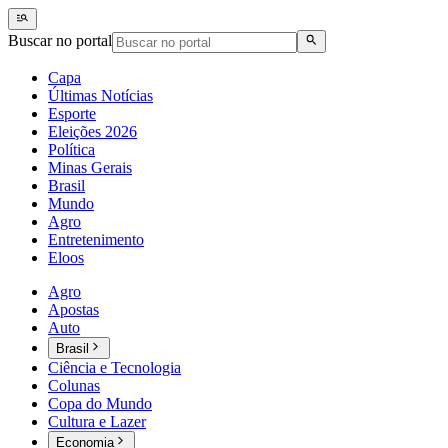
Buscar no portal
Capa
Últimas Notícias
Esporte
Eleições 2026
Política
Minas Gerais
Brasil
Mundo
Agro
Entretenimento
Eloos
Agro
Apostas
Auto
Brasil
Ciência e Tecnologia
Colunas
Copa do Mundo
Cultura e Lazer
Economia