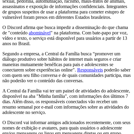
sexual, pedofilia, automutilação, racismo, maus-tratos de animais,
assassinatos e exposição de informações confidenciais. Integrantes
de grupos suspeitos de usar a plataforma para cometer estupro de
vulnerável foram presos em diferentes Estados brasileiros.
O Discord afirma que busca impedir a disseminação do que chama
de "conteúdo
abominável
" na plataforma. Com bate-papo por voz,
vídeo e texto, o serviço está disponível para usuários a partir de 13
anos no Brasil.
Segundo a empresa, a Central da Família busca “promover um
diálogo produtivo sobre hábitos de internet mais seguros e criar
maneiras mutuamente benéficas para pais e adolescentes se
conectarem sobre experiências online".
Responsáveis
poderão saber
com quem seu filho conversa e de quais comunidades participa, mas
não poderão ver o conteúdo das conversas.
A Central da Família vai ter um painel de atividades do adolescente,
disponível na aba "Minha família", com informações dos últimos 7
dias. Além disso, os responsáveis conectados vão receber um
resumo semanal por e-mail com informações sobre as atividades do
adolescente no serviço.
O Discord vai informar amigos adicionados recentemente, com seus
nomes de exibição e avatares, para quais usuários o adolescente
enviou mensagens ou ligou em mensagens diretas ou em grupo