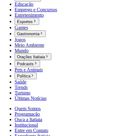
Educação
Emprego e Concursos
Entretenimento
Esportes
Games
Gastronomia
Jogos
Meio Ambiente
Mundo
Orações Itatiaia
Podcasts
Pets e Animais
Política
Saúde
Trends
Turismo
Últimas Notícias
Quem Somos
Programação
Ouça a Itatiaia
Institucional
Entre em Contato
Expediente Itatiaia