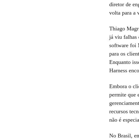
diretor de e
volta para a 
Thiago Magro
já viu falha
software foi
para os clien
Enquanto iss
Harness enco
Embora o cli
permite que e
gerenciament
recursos tec
não é especia
No Brasil, e