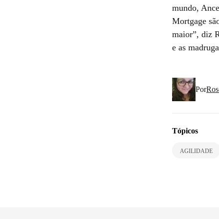
mundo, Ances
Mortgage são
maior”, diz 
e as madruga
Por
Ros
Tópicos
AGILIDADE