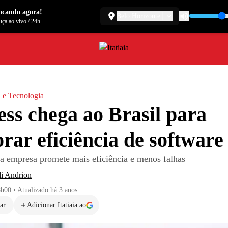
ocando agora!
Belo Horizonte
ça ao vivo
/
24h
 e Tecnologia
ss chega ao Brasil para
rar eficiência de software
a empresa promete mais eficiência e menos falhas
li Andrion
8h00
•
Atualizado
há 3 anos
ar
Adicionar Itatiaia ao