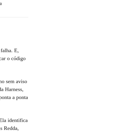
ra
falha. E,
car o código
o sem aviso
da Harness,
ponta a ponta
Ela identifica
is Redda,