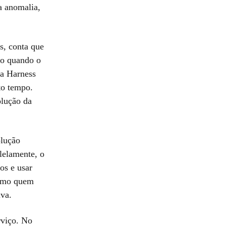
a anomalia,
s, conta que
do quando o
la Harness
to tempo.
olução da
olução
lelamente, o
os e usar
esmo quem
iva.
rviço. No