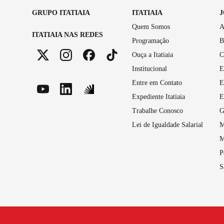
GRUPO ITATIAIA
ITATIAIA
Quem Somos
A
ITATIAIA NAS REDES
Programação
B
Ouça a Itatiaia
C
Institucional
E
Entre em Contato
E
Expediente Itatiaia
E
Trabalhe Conosco
G
Lei de Igualdade Salarial
M
M
P
S