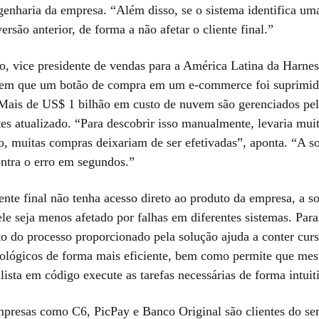
ngenharia da empresa. “Além disso, se o sistema identifica um
versão anterior, de forma a não afetar o cliente final.”
, vice presidente de vendas para a América Latina da Harnes
s em que um botão de compra em um e-commerce foi suprimi
 Mais de US$ 1 bilhão em custo de nuvem são gerenciados pe
tes atualizado. “Para descobrir isso manualmente, levaria mui
o, muitas compras deixariam de ser efetivadas”, aponta. “A s
ntra o erro em segundos.”
ente final não tenha acesso direto ao produto da empresa, a s
le seja menos afetado por falhas em diferentes sistemas. Para
o do processo proporcionado pela solução ajuda a conter curs
nológicos de forma mais eficiente, bem como permite que m
lista em código execute as tarefas necessárias de forma intuit
mpresas como C6, PicPay e Banco Original são clientes do se