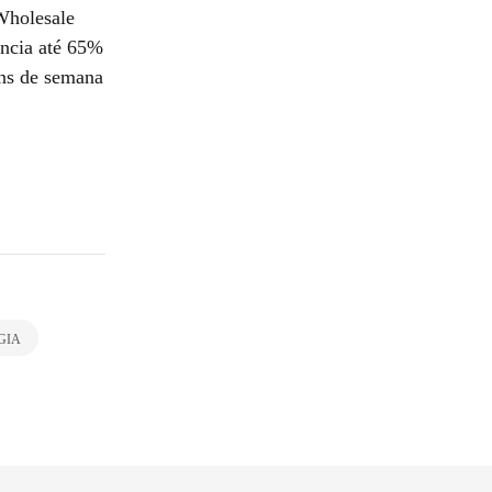
Wholesale
ência até 65%
ins de semana
GIA