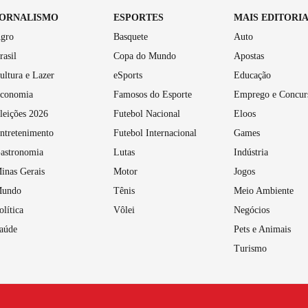
JORNALISMO
ESPORTES
MAIS EDITORI
gro
Basquete
Auto
rasil
Copa do Mundo
Apostas
ultura e Lazer
eSports
Educação
conomia
Famosos do Esporte
Emprego e Concur
leições 2026
Futebol Nacional
Eloos
ntretenimento
Futebol Internacional
Games
astronomia
Lutas
Indústria
inas Gerais
Motor
Jogos
undo
Tênis
Meio Ambiente
olítica
Vôlei
Negócios
aúde
Pets e Animais
Turismo