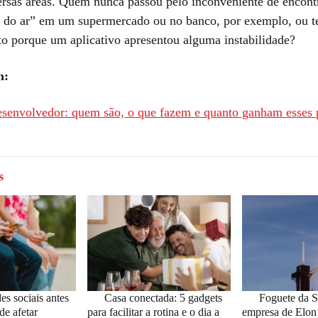
ersas áreas. Quem nunca passou pelo inconveniente de encont
a do ar” em um supermercado ou no banco, por exemplo, ou te
 porque um aplicativo apresentou alguma instabilidade?
m:
senvolvedor: quem são, o que fazem e quanto ganham esses p
s
es sociais antes
Casa conectada: 5 gadgets
Foguete da 
de afetar
para facilitar a rotina e o dia a
empresa de Elon