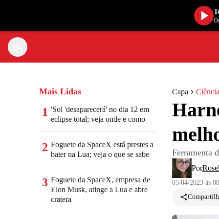
T
Ou
Mais Lidas
Capa
Ciência
Harne
'Sol 'desaparecerá' no dia 12 em
1
eclipse total; veja onde e como
melho
Foguete da SpaceX está prestes a
2
Ferramenta d
bater na Lua; veja o que se sabe
Por
Rose
Foguete da SpaceX, empresa de
3
05/04/2023 às 0
Elon Musk, atinge a Lua e abre
Compartilh
cratera