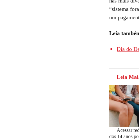
nas mais div
“sistema for
um pagamento
Leia també
Dia do De
Leia Mai
Acessar red
dos 14 anos po