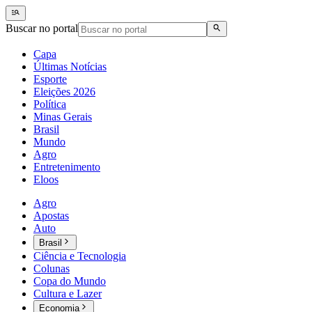
Buscar no portal
Capa
Últimas Notícias
Esporte
Eleições 2026
Política
Minas Gerais
Brasil
Mundo
Agro
Entretenimento
Eloos
Agro
Apostas
Auto
Brasil
Ciência e Tecnologia
Colunas
Copa do Mundo
Cultura e Lazer
Economia