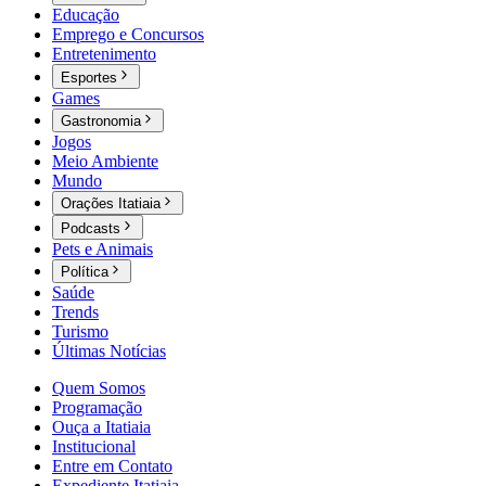
Educação
Emprego e Concursos
Entretenimento
Esportes
Games
Gastronomia
Jogos
Meio Ambiente
Mundo
Orações Itatiaia
Podcasts
Pets e Animais
Política
Saúde
Trends
Turismo
Últimas Notícias
Quem Somos
Programação
Ouça a Itatiaia
Institucional
Entre em Contato
Expediente Itatiaia