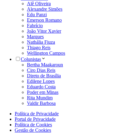
Alê Oliveira
Alexandre Simões
Edu Panzi
Emerson Romano
Fabrício
João Vitor Xavier
Marques
Nathália Fiuza
Thiago Reis
Wellington Campos
Colunistas
Bertha Maakaroun
Ciro Dias Reis
Direto de Brasília
Edilene Lopes
Eduardo Costa
Poder em Minas
Rita Mundim
Valdir Barbosa
Política de Privacidade
Portal de Privacidade
Política de Cookies
Gestão de Cookies