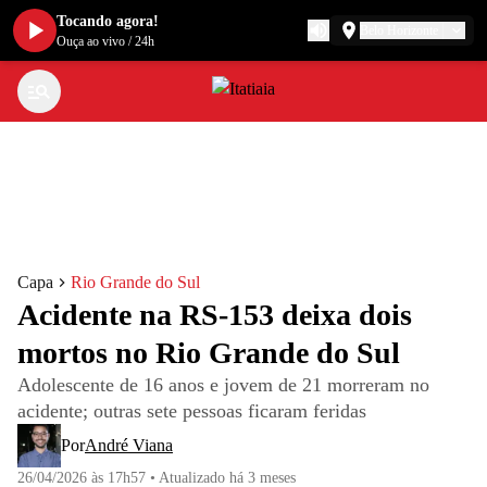
Tocando agora!
Belo Horizonte
Ouça ao vivo
/
24h
Capa
Rio Grande do Sul
Acidente na RS-153 deixa dois
mortos no Rio Grande do Sul
Adolescente de 16 anos e jovem de 21 morreram no
acidente; outras sete pessoas ficaram feridas
Por
André Viana
26/04/2026 às 17h57
•
Atualizado
há 3 meses