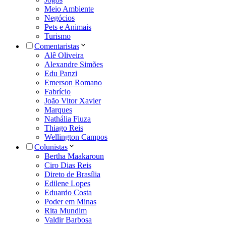
Meio Ambiente
Negócios
Pets e Animais
Turismo
Comentaristas
Alê Oliveira
Alexandre Simões
Edu Panzi
Emerson Romano
Fabrício
João Vitor Xavier
Marques
Nathália Fiuza
Thiago Reis
Wellington Campos
Colunistas
Bertha Maakaroun
Ciro Dias Reis
Direto de Brasília
Edilene Lopes
Eduardo Costa
Poder em Minas
Rita Mundim
Valdir Barbosa