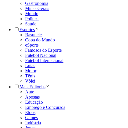
Gastronomia
Minas Gerais
Mundo
Política
Saúde
Esportes
Basquete
Copa do Mundo
eSports
Famosos do Esporte
Futebol Nacional
Futebol Internacional
Lutas
Motor
Tênis
Vôlei
Mais Editorias
Auto
Apostas
Educação
Emprego e Concursos
Eloos
Games
Indústria
Jogos