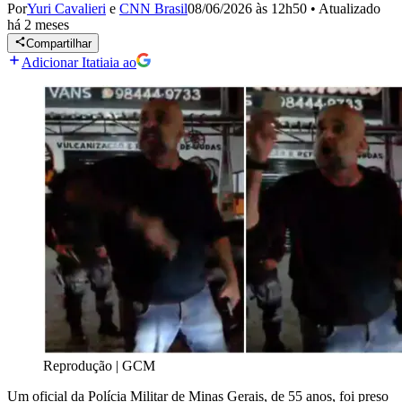
Por
Yuri Cavalieri
e
CNN Brasil
08/06/2026 às 12h50
•
Atualizado
há 2 meses
Compartilhar
Adicionar Itatiaia ao
Reprodução | GCM
Um oficial da Polícia Militar de Minas Gerais, de 55 anos, foi preso