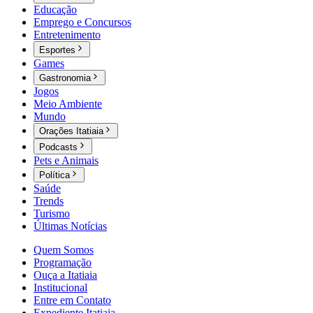
Educação
Emprego e Concursos
Entretenimento
Esportes
Games
Gastronomia
Jogos
Meio Ambiente
Mundo
Orações Itatiaia
Podcasts
Pets e Animais
Política
Saúde
Trends
Turismo
Últimas Notícias
Quem Somos
Programação
Ouça a Itatiaia
Institucional
Entre em Contato
Expediente Itatiaia