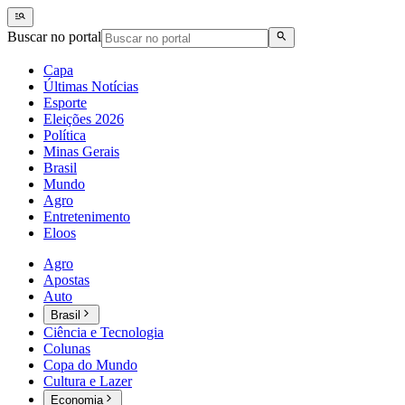
Buscar no portal
Capa
Últimas Notícias
Esporte
Eleições 2026
Política
Minas Gerais
Brasil
Mundo
Agro
Entretenimento
Eloos
Agro
Apostas
Auto
Brasil
Ciência e Tecnologia
Colunas
Copa do Mundo
Cultura e Lazer
Economia