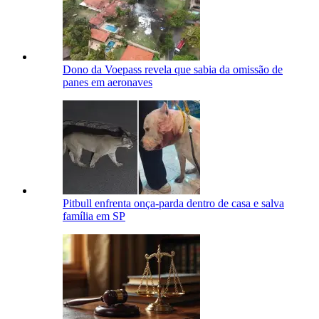
Dono da Voepass revela que sabia da omissão de
panes em aeronaves
Pitbull enfrenta onça-parda dentro de casa e salva
família em SP