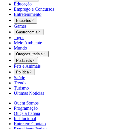
Educação
Emprego e Concursos
Entretenimento
Esportes
Games
Gastronomia
Jogos
Meio Ambiente
Mundo
Orações Itatiaia
Podcasts
Pets e Animais
Política
Saúde
Trends
Turismo
Últimas Notícias
Quem Somos
Programação
Ouça a Itatiaia
Institucional
Entre em Contato
Expediente Itatiaia