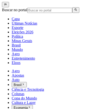
Buscar no portal
Capa
Últimas Notícias
Esporte
Eleições 2026
Política
Minas Gerais
Brasil
Mundo
Agro
Entretenimento
Eloos
Agro
Apostas
Auto
Brasil
Ciência e Tecnologia
Colunas
Copa do Mundo
Cultura e Lazer
Economia