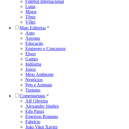
Futebol Internacional
Lutas
Motor
Tênis
Vôlei
Mais Editorias
Auto
Apostas
Educação
Emprego e Concursos
Eloos
Games
Indústria
Jogos
Meio Ambiente
Negócios
Pets e Animais
Turismo
Comentaristas
Alê Oliveira
Alexandre Simões
Edu Panzi
Emerson Romano
Fabrício
João Vitor Xavier