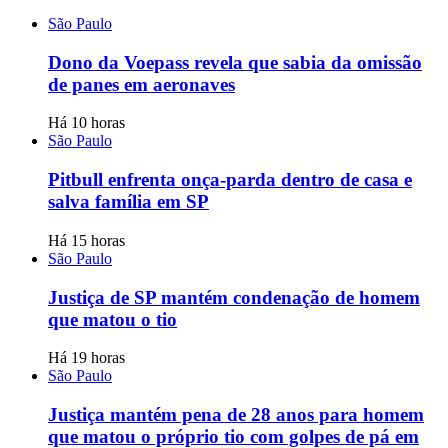
São Paulo
Dono da Voepass revela que sabia da omissão
de panes em aeronaves
Há 10 horas
São Paulo
Pitbull enfrenta onça-parda dentro de casa e
salva família em SP
Há 15 horas
São Paulo
Justiça de SP mantém condenação de homem
que matou o tio
Há 19 horas
São Paulo
Justiça mantém pena de 28 anos para homem
que matou o próprio tio com golpes de pá em