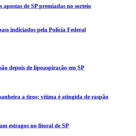
 apostas de SP premiadas no sorteio
ass indiciados pela Polícia Federal
são depois de lipoaspiração em SP
nheira a tiros; vítima é atingida de raspão
m estragos no litoral de SP