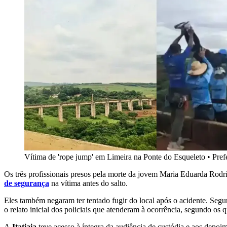
Vítima de 'rope jump' em Limeira na Ponte do Esqueleto
•
Pref
Os três profissionais presos pela morte da jovem Maria Eduarda Rodr
de segurança
na vítima antes do salto.
Eles também negaram ter tentado fugir do local após o acidente. Segun
o relato inicial dos policiais que atenderam à ocorrência, segundo os q
A
Itatiaia
teve acesso à íntegra da audiência de custódia e aos depoim