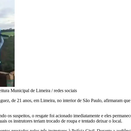
eitura Municipal de Limeira / redes sociais
iguez, de 21 anos, em Limeira, no interior de São Paulo, afirmaram qu
do os suspeitos, o resgate foi acionado imediatamente e eles permanece
uais os instrutores teriam trocado de roupa e tentado deixar o local.
entos prestados pelos três instrutores à Polícia Civil. Durante a audiê