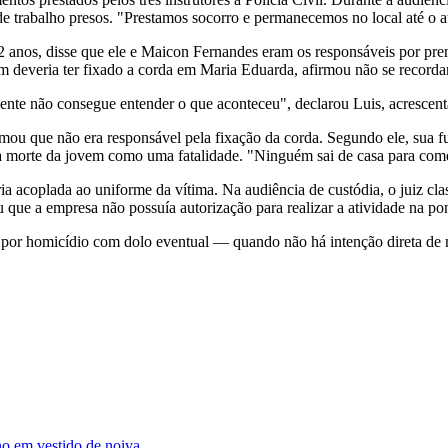
de trabalho presos. "Prestamos socorro e permanecemos no local até o a
 32 anos, disse que ele e Maicon Fernandes eram os responsáveis por pr
em deveria ter fixado a corda em Maria Eduarda, afirmou não se recordar
 gente não consegue entender o que aconteceu", declarou Luis, acresce
firmou que não era responsável pela fixação da corda. Segundo ele, sua 
 a morte da jovem como uma fatalidade. "Ninguém sai de casa para come
 acoplada ao uniforme da vítima. Na audiência de custódia, o juiz clas
 que a empresa não possuía autorização para realizar a atividade na p
r por homicídio com dolo eventual — quando não há intenção direta de 
o em vestido de noiva