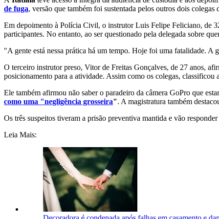
de fuga
, versão que também foi sustentada pelos outros dois colegas 
Em depoimento à Polícia Civil, o instrutor Luis Felipe Feliciano, de
participantes. No entanto, ao ser questionado pela delegada sobre qu
"A gente está nessa prática há um tempo. Hoje foi uma fatalidade. A
O terceiro instrutor preso, Vitor de Freitas Gonçalves, de 27 anos, a
posicionamento para a atividade. Assim como os colegas, classificou
Ele também afirmou não saber o paradeiro da câmera GoPro que estaria
como uma "negligência grosseira
"
. A magistratura também destacou
Os três suspeitos tiveram a prisão preventiva mantida e vão responde
Leia Mais:
Decoradora é condenada após falhas em casamento e dan