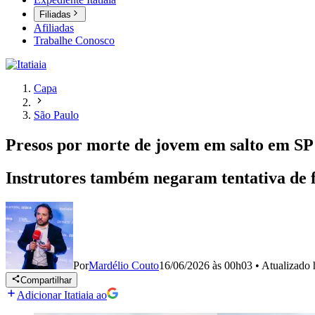
Filiadas
Afiliadas
Trabalhe Conosco
Capa
São Paulo
Presos por morte de jovem em salto em S
Instrutores também negaram tentativa de f
Por
Mardélio Couto
16/06/2026 às 00h03
•
Atualizado
Compartilhar
Adicionar Itatiaia ao