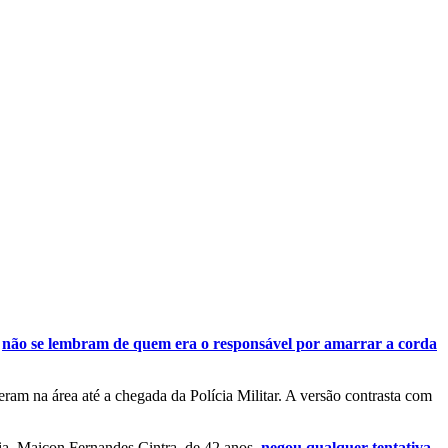
e
não se lembram de quem era o responsável por amarrar a corda
ram na área até a chegada da Polícia Militar. A versão contrasta com
ncia, Maicon Fernandes Cintra, de 42 anos,
negou qualquer tentativa