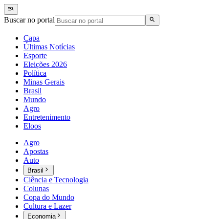
Buscar no portal
Capa
Últimas Notícias
Esporte
Eleições 2026
Política
Minas Gerais
Brasil
Mundo
Agro
Entretenimento
Eloos
Agro
Apostas
Auto
Brasil
Ciência e Tecnologia
Colunas
Copa do Mundo
Cultura e Lazer
Economia