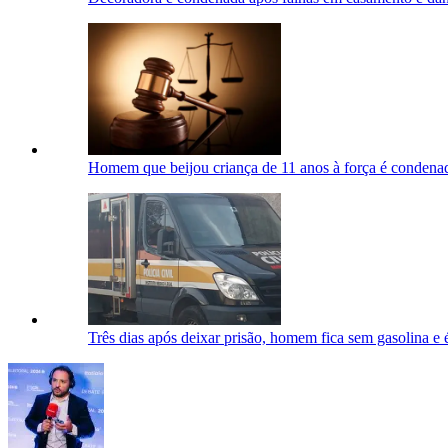
Homem que beijou criança de 11 anos à força é condena
Três dias após deixar prisão, homem fica sem gasolina e