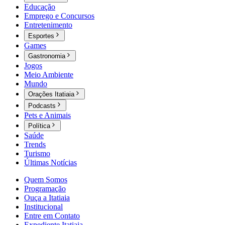
Educação
Emprego e Concursos
Entretenimento
Esportes
Games
Gastronomia
Jogos
Meio Ambiente
Mundo
Orações Itatiaia
Podcasts
Pets e Animais
Política
Saúde
Trends
Turismo
Últimas Notícias
Quem Somos
Programação
Ouça a Itatiaia
Institucional
Entre em Contato
Expediente Itatiaia