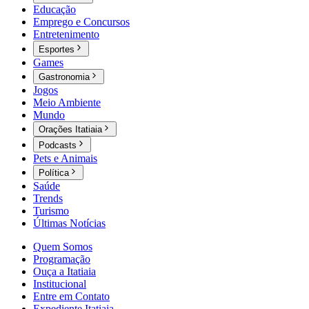
Educação
Emprego e Concursos
Entretenimento
Esportes
Games
Gastronomia
Jogos
Meio Ambiente
Mundo
Orações Itatiaia
Podcasts
Pets e Animais
Política
Saúde
Trends
Turismo
Últimas Notícias
Quem Somos
Programação
Ouça a Itatiaia
Institucional
Entre em Contato
Expediente Itatiaia