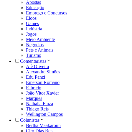
Apostas
Educação
Emprego e Concursos
Eloos
Games
Indústria
Jogos
Meio Ambiente
Negócios
Pets e Animais
Turismo
Comentaristas
Alê Oliveira
Alexandre Simões
Edu Panzi
Emerson Romano
Fabrício
João Vitor Xavier
Marques
Nathália Fiuza
Thiago Reis
Wellington Campos
Colunistas
Bertha Maakaroun
Ciro Dias Reis