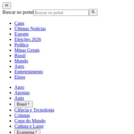
Buscar no portal
Capa
Últimas Notícias
Esporte
Eleições 2026
Política
Minas Gerais
Brasil
Mundo
Agro
Entretenimento
Eloos
Agro
Apostas
Auto
Brasil
Ciência e Tecnologia
Colunas
Copa do Mundo
Cultura e Lazer
Economia