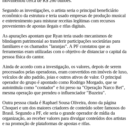
movimentou cerca de R$ 260 bilhões.
Segundo as investigações, o artista seria o principal beneficiário
econômico da estrutura e teria usado empresas de produção musical
e entretenimento para misturar receitas legítimas com recursos
provenientes de apostas ilegais e rifas digitais.
As apurações apontam que Ryan teria usado mecanismos de
blindagem patrimonial ao transferir participações societárias para
familiares e os chamados "laranjas". A PF constatou que as
ferramentas eram utilizadas com o objetivo de distanciar o capital da
pessoa física do cantor.
Ainda de acordo com a investigação, os valores, depois de serem
processados pelas operadoras, eram convertidos em imóveis de luxo,
veículos de alto padrão, joias e outros ativos de valor. O principal
operador do grupo é apontado como Rodrigo Morgado, que se
autointitula como "contador" e foi preso na "Operação Narco Bet",
mesma operação que prendeu o influenciador "Buzeira".
Outra pessoa citada é Raphael Sousa Oliveira, dono da página
Choquei e um dos maiores criadores de conteúdo sobre famosos do
Brasil. Segundo a PF, ele seria o grande operador de mídia da
organização, ao receber valores para divulgar conteúdos dos artistas
e na promoção de plataformas de apostas e rifas.