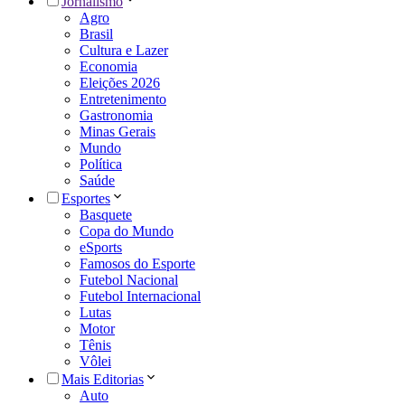
Jornalismo
Agro
Brasil
Cultura e Lazer
Economia
Eleições 2026
Entretenimento
Gastronomia
Minas Gerais
Mundo
Política
Saúde
Esportes
Basquete
Copa do Mundo
eSports
Famosos do Esporte
Futebol Nacional
Futebol Internacional
Lutas
Motor
Tênis
Vôlei
Mais Editorias
Auto