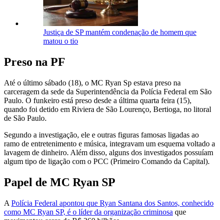
Justiça de SP mantém condenação de homem que
matou o tio
Preso na PF
Até o último sábado (18), o MC Ryan Sp estava preso na
carceragem da sede da Superintendência da Polícia Federal em São
Paulo. O funkeiro está preso desde a última quarta feira (15),
quando foi detido em Riviera de São Lourenço, Bertioga, no litoral
de São Paulo.
Segundo a investigação, ele e outras figuras famosas ligadas ao
ramo de entretenimento e música, integravam um esquema voltado a
lavagem de dinheiro. Além disso, alguns dos investigados possuíam
algum tipo de ligação com o PCC (Primeiro Comando da Capital).
Papel de MC Ryan SP
A
Polícia Federal apontou que Ryan Santana dos Santos, conhecido
como MC Ryan SP, é o líder da organização criminosa
que