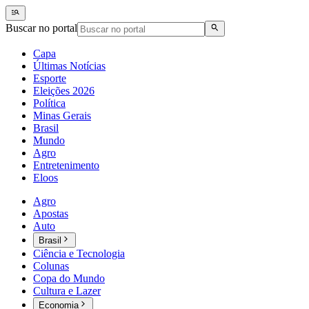
Buscar no portal
Capa
Últimas Notícias
Esporte
Eleições 2026
Política
Minas Gerais
Brasil
Mundo
Agro
Entretenimento
Eloos
Agro
Apostas
Auto
Brasil
Ciência e Tecnologia
Colunas
Copa do Mundo
Cultura e Lazer
Economia