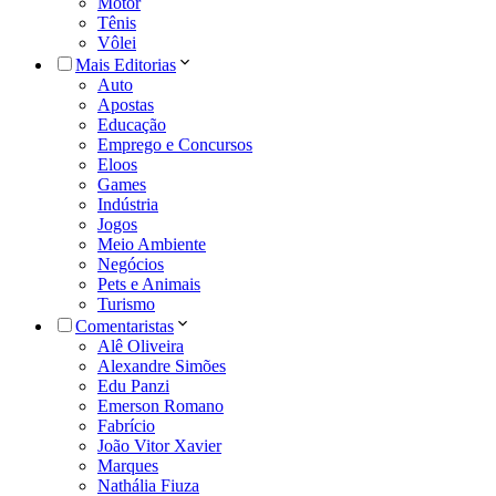
Motor
Tênis
Vôlei
Mais Editorias
Auto
Apostas
Educação
Emprego e Concursos
Eloos
Games
Indústria
Jogos
Meio Ambiente
Negócios
Pets e Animais
Turismo
Comentaristas
Alê Oliveira
Alexandre Simões
Edu Panzi
Emerson Romano
Fabrício
João Vitor Xavier
Marques
Nathália Fiuza