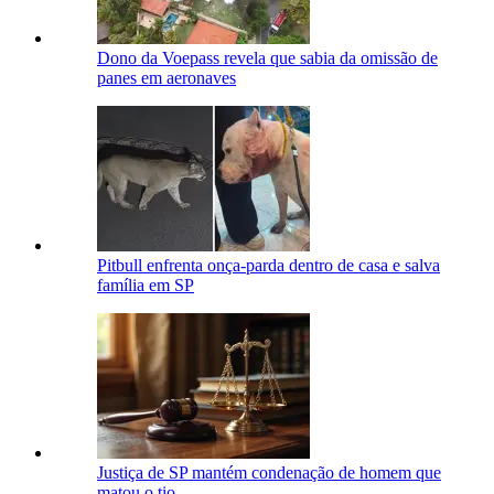
Dono da Voepass revela que sabia da omissão de
panes em aeronaves
Pitbull enfrenta onça-parda dentro de casa e salva
família em SP
Justiça de SP mantém condenação de homem que
matou o tio