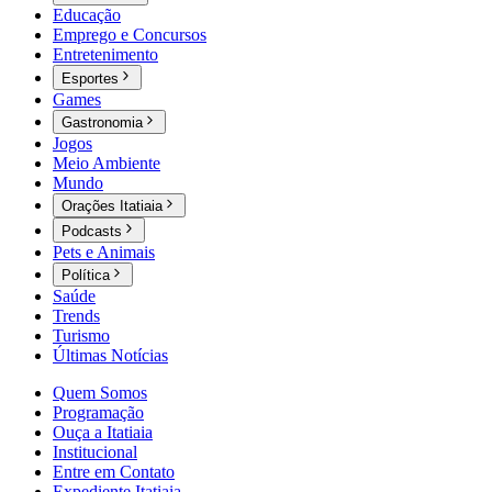
Educação
Emprego e Concursos
Entretenimento
Esportes
Games
Gastronomia
Jogos
Meio Ambiente
Mundo
Orações Itatiaia
Podcasts
Pets e Animais
Política
Saúde
Trends
Turismo
Últimas Notícias
Quem Somos
Programação
Ouça a Itatiaia
Institucional
Entre em Contato
Expediente Itatiaia