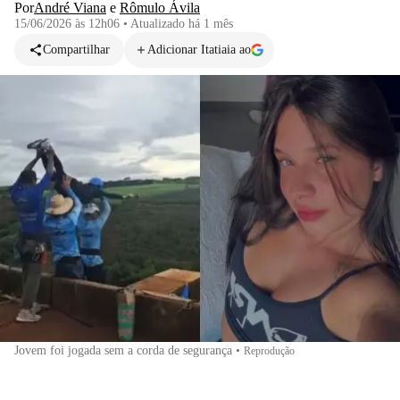
Por
André Viana
e
Rômulo Ávila
15/06/2026 às 12h06
•
Atualizado
há 1 mês
Compartilhar
Adicionar Itatiaia ao
Jovem foi jogada sem a corda de segurança
•
Reprodução