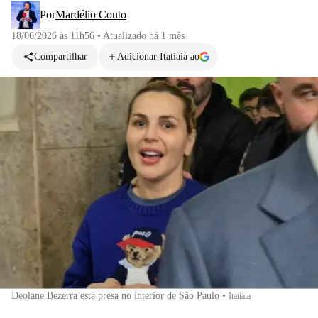
Por
Mardélio Couto
18/06/2026 às 11h56
•
Atualizado
há 1 mês
Compartilhar
Adicionar Itatiaia ao
Deolane Bezerra está presa no interior de São Paulo
•
Itatiaia