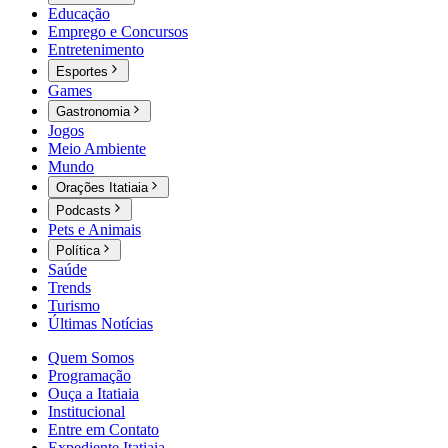
Educação
Emprego e Concursos
Entretenimento
Esportes
Games
Gastronomia
Jogos
Meio Ambiente
Mundo
Orações Itatiaia
Podcasts
Pets e Animais
Política
Saúde
Trends
Turismo
Últimas Notícias
Quem Somos
Programação
Ouça a Itatiaia
Institucional
Entre em Contato
Expediente Itatiaia