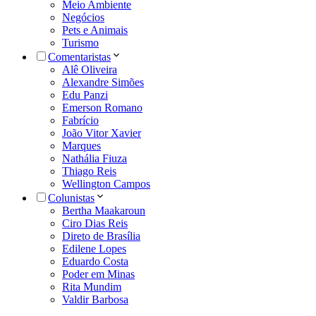
Meio Ambiente
Negócios
Pets e Animais
Turismo
Comentaristas
Alê Oliveira
Alexandre Simões
Edu Panzi
Emerson Romano
Fabrício
João Vitor Xavier
Marques
Nathália Fiuza
Thiago Reis
Wellington Campos
Colunistas
Bertha Maakaroun
Ciro Dias Reis
Direto de Brasília
Edilene Lopes
Eduardo Costa
Poder em Minas
Rita Mundim
Valdir Barbosa