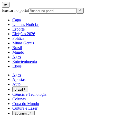
Buscar no portal
Capa
Últimas Notícias
Esporte
Eleições 2026
Política
Minas Gerais
Brasil
Mundo
Agro
Entretenimento
Eloos
Agro
Apostas
Auto
Brasil
Ciência e Tecnologia
Colunas
Copa do Mundo
Cultura e Lazer
Economia