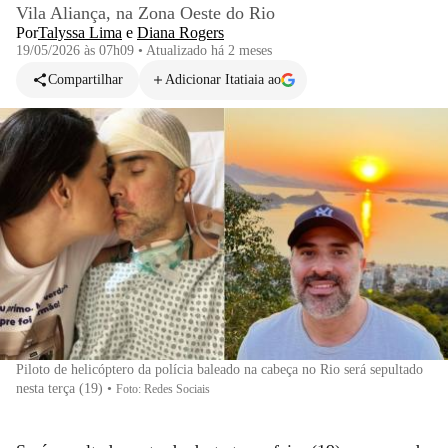
Vila Aliança, na Zona Oeste do Rio
Por
Talyssa Lima
e
Diana Rogers
19/05/2026 às 07h09
•
Atualizado
há 2 meses
Compartilhar
Adicionar Itatiaia ao
Piloto de helicóptero da polícia baleado na cabeça no Rio será sepultado
nesta terça (19)
•
Foto: Redes Sociais