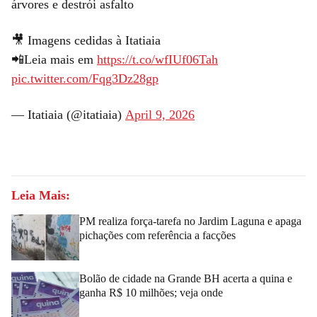
árvores e destrói asfalto
🎥 Imagens cedidas à Itatiaia
📲Leia mais em
https://t.co/wfIUf06Tah
pic.twitter.com/Fqg3Dz28gp
— Itatiaia (@itatiaia)
April 9, 2026
Leia Mais:
PM realiza força-tarefa no Jardim Laguna e apaga
pichações com referência a facções
Bolão de cidade na Grande BH acerta a quina e
ganha R$ 10 milhões; veja onde