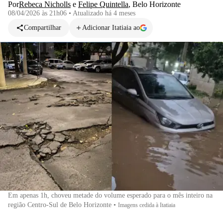
Por
Rebeca Nicholls
e
Felipe Quintella
,
Belo Horizonte
08/04/2026 às 21h06
•
Atualizado
há 4 meses
Compartilhar
Adicionar Itatiaia ao
Em apenas 1h, choveu metade do volume esperado para o mês inteiro na
região Centro-Sul de Belo Horizonte
•
Imagens cedida à Itatiaia