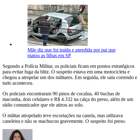
Mãe diz que foi traída e agredida por pai que
matou as filhas em SP
Segundo a Polícia Militar, os policiais ficam em pontos estratégicos
para evitar fuga da blitz. O suspeito estava em uma motocicleta e
chegou a atropelar um dos militares. Em seguida, ele saiu correndo e
tudo aconteceu.
Os policiais encontraram 90 pinos de cocaína, 40 buchas de
maconha, dois celulares e R$ 4.332 na calça do preso, além de um
rádio comunicador que ele atirou ao solo.
O militar atropelado teve escoriações na canela, mas utilizava
caneleira e não se machucou gravemente. O suspeito foi preso.