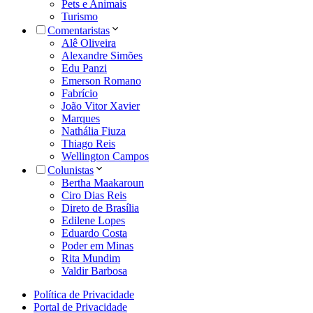
Pets e Animais
Turismo
Comentaristas
Alê Oliveira
Alexandre Simões
Edu Panzi
Emerson Romano
Fabrício
João Vitor Xavier
Marques
Nathália Fiuza
Thiago Reis
Wellington Campos
Colunistas
Bertha Maakaroun
Ciro Dias Reis
Direto de Brasília
Edilene Lopes
Eduardo Costa
Poder em Minas
Rita Mundim
Valdir Barbosa
Política de Privacidade
Portal de Privacidade