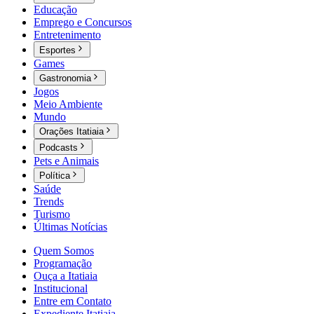
Educação
Emprego e Concursos
Entretenimento
Esportes
Games
Gastronomia
Jogos
Meio Ambiente
Mundo
Orações Itatiaia
Podcasts
Pets e Animais
Política
Saúde
Trends
Turismo
Últimas Notícias
Quem Somos
Programação
Ouça a Itatiaia
Institucional
Entre em Contato
Expediente Itatiaia