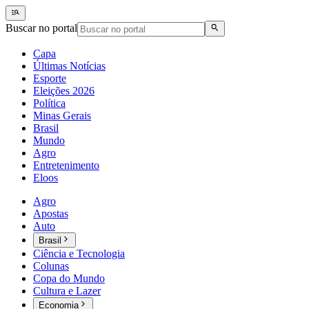
Buscar no portal
Capa
Últimas Notícias
Esporte
Eleições 2026
Política
Minas Gerais
Brasil
Mundo
Agro
Entretenimento
Eloos
Agro
Apostas
Auto
Brasil
Ciência e Tecnologia
Colunas
Copa do Mundo
Cultura e Lazer
Economia