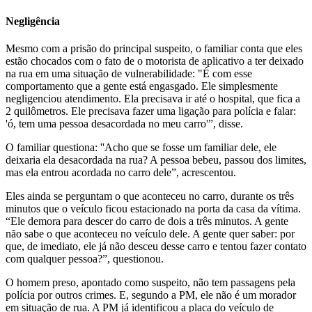
Negligência
Mesmo com a prisão do principal suspeito, o familiar conta que eles
estão chocados com o fato de o motorista de aplicativo a ter deixado
na rua em uma situação de vulnerabilidade: "É com esse
comportamento que a gente está engasgado. Ele simplesmente
negligenciou atendimento. Ela precisava ir até o hospital, que fica a
2 quilômetros. Ele precisava fazer uma ligação para polícia e falar:
'ó, tem uma pessoa desacordada no meu carro'”, disse.
O familiar questiona: ''Acho que se fosse um familiar dele, ele
deixaria ela desacordada na rua? A pessoa bebeu, passou dos limites,
mas ela entrou acordada no carro dele”, acrescentou.
Eles ainda se perguntam o que aconteceu no carro, durante os três
minutos que o veículo ficou estacionado na porta da casa da vítima.
“Ele demora para descer do carro de dois a três minutos. A gente
não sabe o que aconteceu no veículo dele. A gente quer saber: por
que, de imediato, ele já não desceu desse carro e tentou fazer contato
com qualquer pessoa?”, questionou.
O homem preso, apontado como suspeito, não tem passagens pela
polícia por outros crimes. E, segundo a PM, ele não é um morador
em situação de rua. A PM já identificou a placa do veículo de