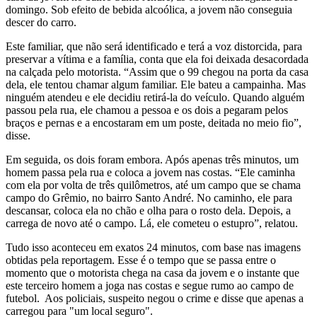
domingo. Sob efeito de bebida alcoólica, a jovem não conseguia
descer do carro.
Este familiar, que não será identificado e terá a voz distorcida, para
preservar a vítima e a família, conta que ela foi deixada desacordada
na calçada pelo motorista. “Assim que o 99 chegou na porta da casa
dela, ele tentou chamar algum familiar. Ele bateu a campainha. Mas
ninguém atendeu e ele decidiu retirá-la do veículo. Quando alguém
passou pela rua, ele chamou a pessoa e os dois a pegaram pelos
braços e pernas e a encostaram em um poste, deitada no meio fio”,
disse.
Em seguida, os dois foram embora. Após apenas três minutos, um
homem passa pela rua e coloca a jovem nas costas. “Ele caminha
com ela por volta de três quilômetros, até um campo que se chama
campo do Grêmio, no bairro Santo André. No caminho, ele para
descansar, coloca ela no chão e olha para o rosto dela. Depois, a
carrega de novo até o campo. Lá, ele cometeu o estupro”, relatou.
Tudo isso aconteceu em exatos 24 minutos, com base nas imagens
obtidas pela reportagem. Esse é o tempo que se passa entre o
momento que o motorista chega na casa da jovem e o instante que
este terceiro homem a joga nas costas e segue rumo ao campo de
futebol. Aos policiais, suspeito negou o crime e disse que apenas a
carregou para "um local seguro".