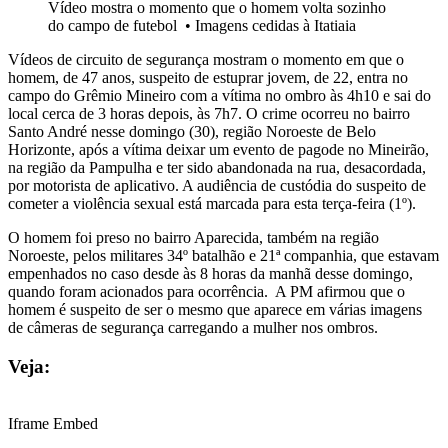
Vídeo mostra o momento que o homem volta sozinho
do campo de futebol
•
Imagens cedidas à Itatiaia
Vídeos de circuito de segurança mostram o momento em que o
homem, de 47 anos, suspeito de estuprar jovem, de 22, entra no
campo do Grêmio Mineiro com a vítima no ombro às 4h10 e sai do
local cerca de 3 horas depois, às 7h7. O crime ocorreu no bairro
Santo André nesse domingo (30), região Noroeste de Belo
Horizonte, após a vítima deixar um evento de pagode no Mineirão,
na região da Pampulha e ter sido abandonada na rua, desacordada,
por motorista de aplicativo. A audiência de custódia do suspeito de
cometer a violência sexual está marcada para esta terça-feira (1º).
O homem foi preso no bairro Aparecida, também na região
Noroeste, pelos militares 34º batalhão e 21ª companhia, que estavam
empenhados no caso desde às 8 horas da manhã desse domingo,
quando foram acionados para ocorrência. A PM afirmou que o
homem é suspeito de ser o mesmo que aparece em várias imagens
de câmeras de segurança carregando a mulher nos ombros.
Veja:
Iframe Embed