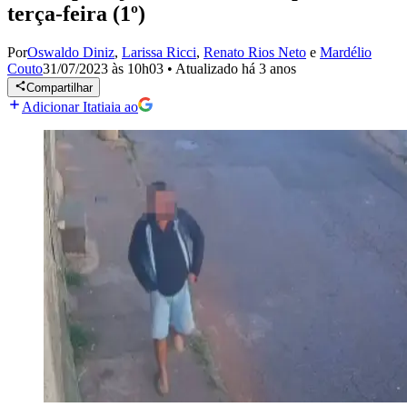
terça-feira (1º)
Por
Oswaldo Diniz
,
Larissa Ricci
,
Renato Rios Neto
e
Mardélio
Couto
31/07/2023 às 10h03
•
Atualizado
há 3 anos
Compartilhar
Adicionar Itatiaia ao