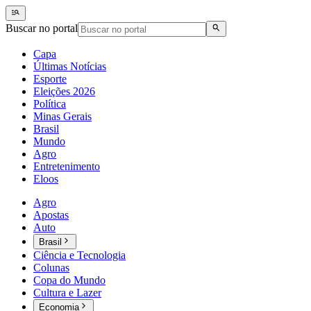
Buscar no portal
Capa
Últimas Notícias
Esporte
Eleições 2026
Política
Minas Gerais
Brasil
Mundo
Agro
Entretenimento
Eloos
Agro
Apostas
Auto
Brasil
Ciência e Tecnologia
Colunas
Copa do Mundo
Cultura e Lazer
Economia