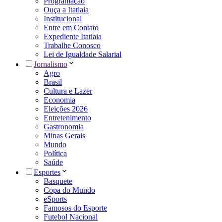
Programação
Ouça a Itatiaia
Institucional
Entre em Contato
Expediente Itatiaia
Trabalhe Conosco
Lei de Igualdade Salarial
Jornalismo
Agro
Brasil
Cultura e Lazer
Economia
Eleições 2026
Entretenimento
Gastronomia
Minas Gerais
Mundo
Política
Saúde
Esportes
Basquete
Copa do Mundo
eSports
Famosos do Esporte
Futebol Nacional