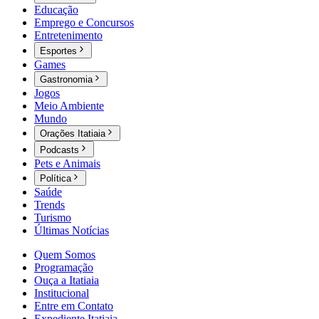
Educação
Emprego e Concursos
Entretenimento
Esportes
Games
Gastronomia
Jogos
Meio Ambiente
Mundo
Orações Itatiaia
Podcasts
Pets e Animais
Política
Saúde
Trends
Turismo
Últimas Notícias
Quem Somos
Programação
Ouça a Itatiaia
Institucional
Entre em Contato
Expediente Itatiaia