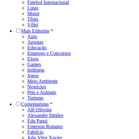
Futebol Internacional
Lutas
Motor
Tênis
Vôlei
Mais Editorias
Auto
Apostas
Educação
Emprego e Concursos
Eloos
Games
Indústria
Jogos
Meio Ambiente
Negócios
Pets e Animais
Turismo
Comentaristas
Alê Oliveira
Alexandre Simões
Edu Panzi
Emerson Romano
Fabrício
João Vitor Xavier