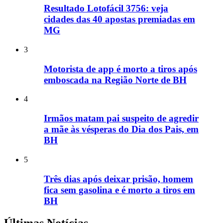
Resultado Lotofácil 3756: veja
cidades das 40 apostas premiadas em
MG
3
Motorista de app é morto a tiros após
emboscada na Região Norte de BH
4
Irmãos matam pai suspeito de agredir
a mãe às vésperas do Dia dos Pais, em
BH
5
Três dias após deixar prisão, homem
fica sem gasolina e é morto a tiros em
BH
Últimas Notícias