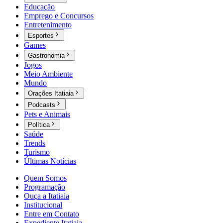
Educação
Emprego e Concursos
Entretenimento
Esportes
Games
Gastronomia
Jogos
Meio Ambiente
Mundo
Orações Itatiaia
Podcasts
Pets e Animais
Política
Saúde
Trends
Turismo
Últimas Notícias
Quem Somos
Programação
Ouça a Itatiaia
Institucional
Entre em Contato
Expediente Itatiaia