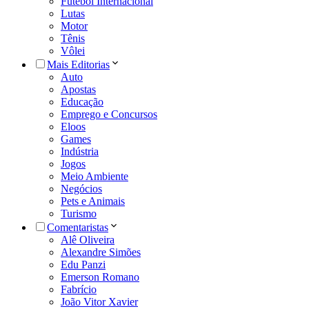
Futebol Internacional
Lutas
Motor
Tênis
Vôlei
Mais Editorias
Auto
Apostas
Educação
Emprego e Concursos
Eloos
Games
Indústria
Jogos
Meio Ambiente
Negócios
Pets e Animais
Turismo
Comentaristas
Alê Oliveira
Alexandre Simões
Edu Panzi
Emerson Romano
Fabrício
João Vitor Xavier