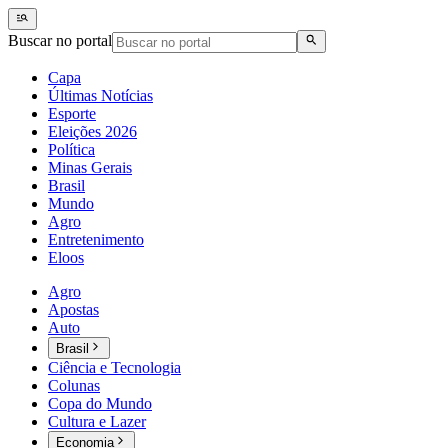
Buscar no portal
Capa
Últimas Notícias
Esporte
Eleições 2026
Política
Minas Gerais
Brasil
Mundo
Agro
Entretenimento
Eloos
Agro
Apostas
Auto
Brasil
Ciência e Tecnologia
Colunas
Copa do Mundo
Cultura e Lazer
Economia