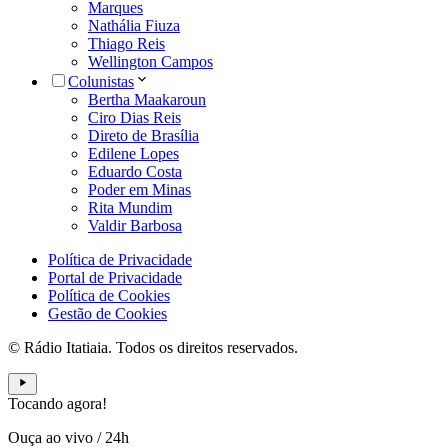
Marques
Nathália Fiuza
Thiago Reis
Wellington Campos
Colunistas
Bertha Maakaroun
Ciro Dias Reis
Direto de Brasília
Edilene Lopes
Eduardo Costa
Poder em Minas
Rita Mundim
Valdir Barbosa
Política de Privacidade
Portal de Privacidade
Política de Cookies
Gestão de Cookies
© Rádio Itatiaia. Todos os direitos reservados.
Tocando agora!
Ouça ao vivo
/
24h