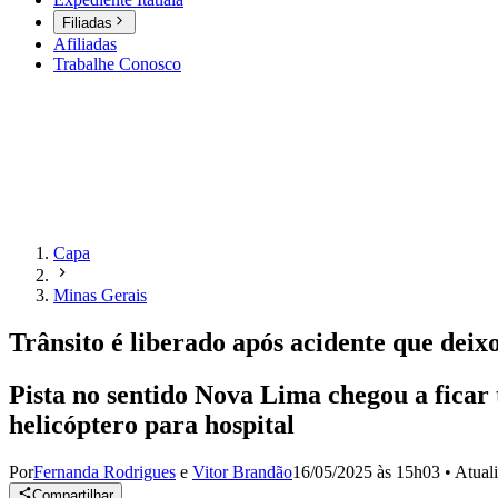
Filiadas
Afiliadas
Trabalhe Conosco
Capa
Minas Gerais
Trânsito é liberado após acidente que dei
Pista no sentido Nova Lima chegou a ficar 
helicóptero para hospital
Por
Fernanda Rodrigues
e
Vitor Brandão
16/05/2025 às 15h03
•
Atual
Compartilhar