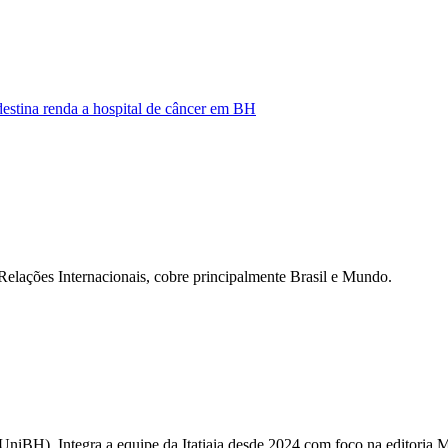
destina renda a hospital de câncer em BH
Relações Internacionais, cobre principalmente Brasil e Mundo.
UniBH). Integra a equipe da Itatiaia desde 2024 com foco na editoria M