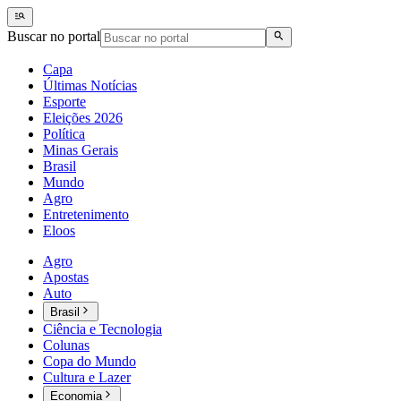
Buscar no portal
Capa
Últimas Notícias
Esporte
Eleições 2026
Política
Minas Gerais
Brasil
Mundo
Agro
Entretenimento
Eloos
Agro
Apostas
Auto
Brasil
Ciência e Tecnologia
Colunas
Copa do Mundo
Cultura e Lazer
Economia