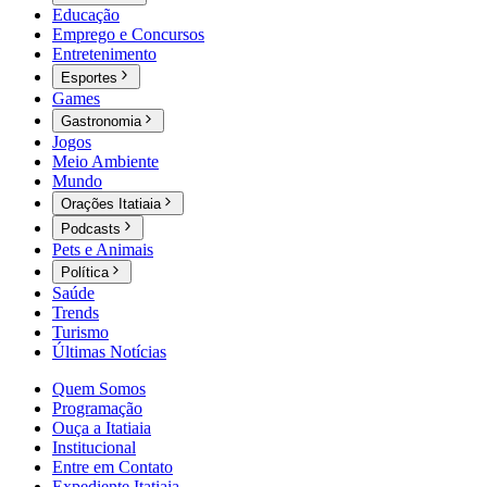
Educação
Emprego e Concursos
Entretenimento
Esportes
Games
Gastronomia
Jogos
Meio Ambiente
Mundo
Orações Itatiaia
Podcasts
Pets e Animais
Política
Saúde
Trends
Turismo
Últimas Notícias
Quem Somos
Programação
Ouça a Itatiaia
Institucional
Entre em Contato
Expediente Itatiaia