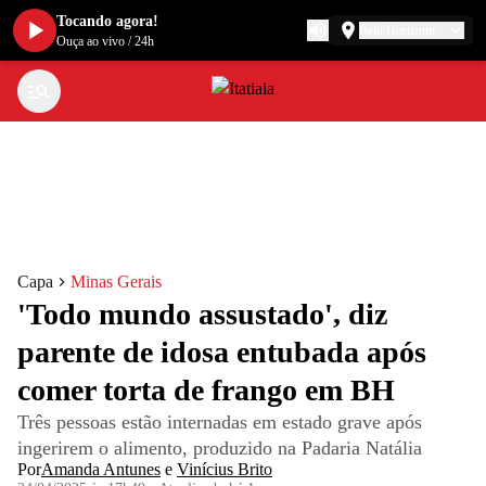
Tocando agora!
Belo Horizonte
Ouça ao vivo
/
24h
Capa
Minas Gerais
'Todo mundo assustado', diz
parente de idosa entubada após
comer torta de frango em BH
Três pessoas estão internadas em estado grave após
ingerirem o alimento, produzido na Padaria Natália
Por
Amanda Antunes
e
Vinícius Brito