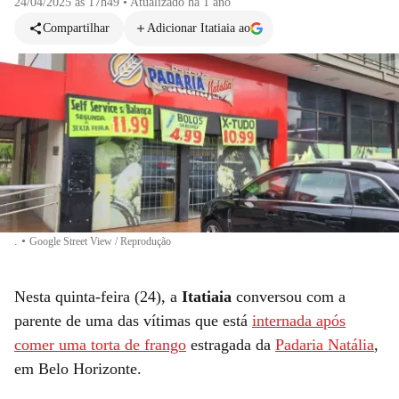
24/04/2025 às 17h49
•
Atualizado
há 1 ano
Compartilhar
Adicionar Itatiaia ao
.
•
Google Street View / Reprodução
Nesta quinta-feira (24), a
Itatiaia
conversou com a
parente de uma das vítimas que está
internada após
comer uma torta de frango
estragada da
Padaria Natália
,
em Belo Horizonte.