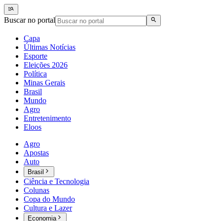
Buscar no portal
Capa
Últimas Notícias
Esporte
Eleições 2026
Política
Minas Gerais
Brasil
Mundo
Agro
Entretenimento
Eloos
Agro
Apostas
Auto
Brasil
Ciência e Tecnologia
Colunas
Copa do Mundo
Cultura e Lazer
Economia