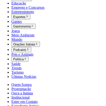
Educação
Emprego e Concursos
Entretenimento
Esportes
Games
Gastronomia
Jogos
Meio Ambiente
Mundo
Orações Itatiaia
Podcasts
Pets e Animais
Política
Saúde
Trends
Turismo
Últimas Notícias
Quem Somos
Programação
Ouça a Itatiaia
Institucional
Entre em Contato
Expediente Itatiaia