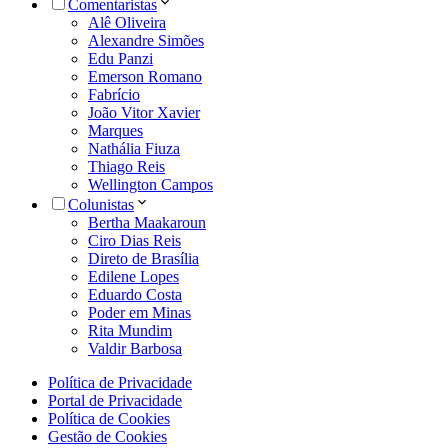
Comentaristas
Alê Oliveira
Alexandre Simões
Edu Panzi
Emerson Romano
Fabrício
João Vitor Xavier
Marques
Nathália Fiuza
Thiago Reis
Wellington Campos
Colunistas
Bertha Maakaroun
Ciro Dias Reis
Direto de Brasília
Edilene Lopes
Eduardo Costa
Poder em Minas
Rita Mundim
Valdir Barbosa
Política de Privacidade
Portal de Privacidade
Política de Cookies
Gestão de Cookies