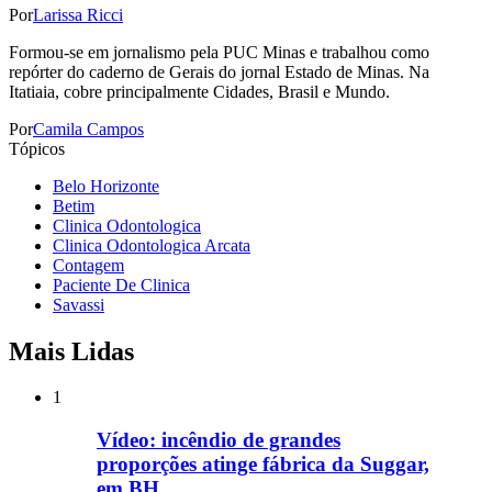
Por
Larissa Ricci
Formou-se em jornalismo pela PUC Minas e trabalhou como
repórter do caderno de Gerais do jornal Estado de Minas. Na
Itatiaia, cobre principalmente Cidades, Brasil e Mundo.
Por
Camila Campos
Tópicos
Belo Horizonte
Betim
Clinica Odontologica
Clinica Odontologica Arcata
Contagem
Paciente De Clinica
Savassi
Mais Lidas
1
Vídeo: incêndio de grandes
proporções atinge fábrica da Suggar,
em BH