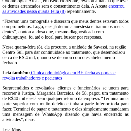
Odontológica Arcata, em Belo Horizonte, revelou à Itatiaia que teve
os dentes arrancados sem o consentimento dela. A Arcata
encerrou
as atividades nessa quarta-feira (8)
repentinamente.
“Fizeram uma tomografia e disseram que meus dentes estavam todos
comprometidos. Logo, eles já deram a anestesia e tiraram os meus
dentes”, contou a idosa que, mesmo diagnosticada com
chikungunya, foi até o local para buscar por respostas.
Nessa quarta-feira (8), ela procurou a unidade da Savassi, na região
Centro-Sul, para dar continuidade ao tratamento, que desembolsou
cerca de R$ 4 mil, quando se deparou com o estabelecimento
fechado.
Leia também:
Clínica odontológica em BH fecha as portas e
revolta trabalhadores e pacientes
Surpreendidos e revoltados, clientes e funcionários se unem para
recorrer à Justiça. Margarida Barcelos, de 58, pagou um tratamento
de R$40 mil e está sem qualquer retorno da empresa. “Terminaram a
parte superior com muito defeito e tinha a parte inferior toda para
fazer. Terminei de pagar o tratamento e eles simplesmente mandaram
uma mensagem de WhatsApp dizendo que havia encerrado as
atividades”, disse.
Leia Mais