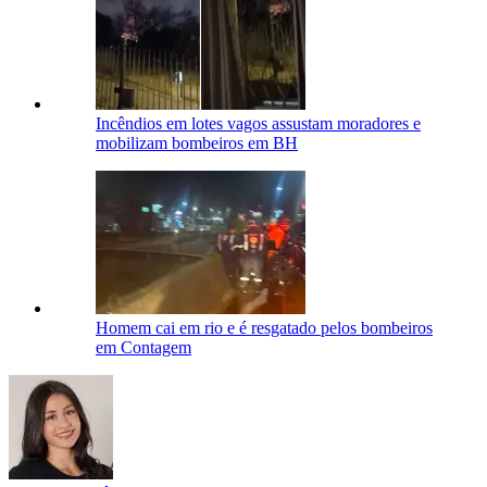
Incêndios em lotes vagos assustam moradores e
mobilizam bombeiros em BH
Homem cai em rio e é resgatado pelos bombeiros
em Contagem