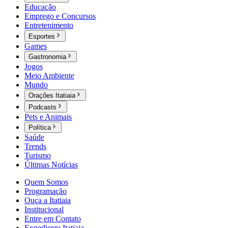
Educação
Emprego e Concursos
Entretenimento
Esportes
Games
Gastronomia
Jogos
Meio Ambiente
Mundo
Orações Itatiaia
Podcasts
Pets e Animais
Política
Saúde
Trends
Turismo
Últimas Notícias
Quem Somos
Programação
Ouça a Itatiaia
Institucional
Entre em Contato
Expediente Itatiaia