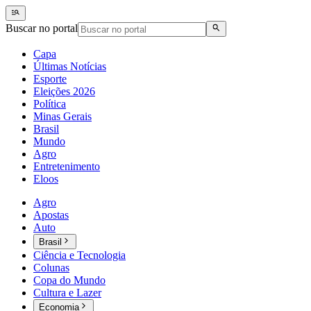
Buscar no portal
Capa
Últimas Notícias
Esporte
Eleições 2026
Política
Minas Gerais
Brasil
Mundo
Agro
Entretenimento
Eloos
Agro
Apostas
Auto
Brasil
Ciência e Tecnologia
Colunas
Copa do Mundo
Cultura e Lazer
Economia