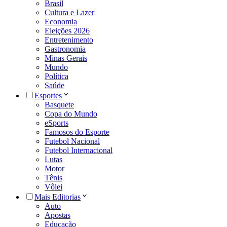
Brasil
Cultura e Lazer
Economia
Eleições 2026
Entretenimento
Gastronomia
Minas Gerais
Mundo
Política
Saúde
Esportes
Basquete
Copa do Mundo
eSports
Famosos do Esporte
Futebol Nacional
Futebol Internacional
Lutas
Motor
Tênis
Vôlei
Mais Editorias
Auto
Apostas
Educação