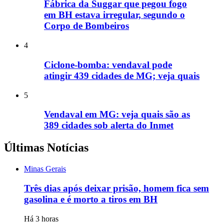
Fábrica da Suggar que pegou fogo
em BH estava irregular, segundo o
Corpo de Bombeiros
4
Ciclone-bomba: vendaval pode
atingir 439 cidades de MG; veja quais
5
Vendaval em MG: veja quais são as
389 cidades sob alerta do Inmet
Últimas Notícias
Minas Gerais
Três dias após deixar prisão, homem fica sem
gasolina e é morto a tiros em BH
Há 3 horas