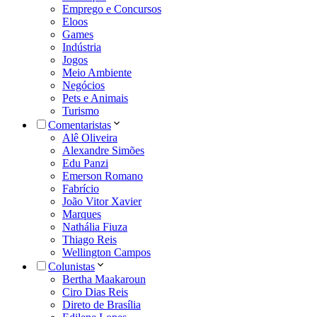
Emprego e Concursos
Eloos
Games
Indústria
Jogos
Meio Ambiente
Negócios
Pets e Animais
Turismo
Comentaristas
Alê Oliveira
Alexandre Simões
Edu Panzi
Emerson Romano
Fabrício
João Vitor Xavier
Marques
Nathália Fiuza
Thiago Reis
Wellington Campos
Colunistas
Bertha Maakaroun
Ciro Dias Reis
Direto de Brasília