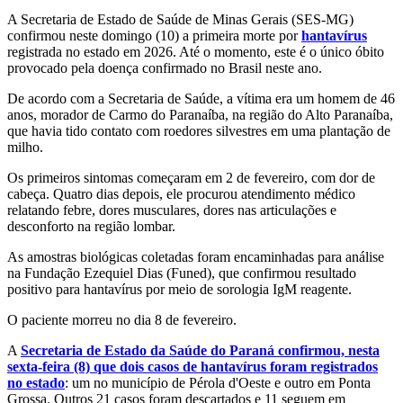
A Secretaria de Estado de Saúde de Minas Gerais (SES-MG)
confirmou neste domingo (10) a primeira morte por
hantavírus
registrada no estado em 2026. Até o momento, este é o único óbito
provocado pela doença confirmado no Brasil neste ano.
De acordo com a Secretaria de Saúde, a vítima era um homem de 46
anos, morador de Carmo do Paranaíba, na região do Alto Paranaíba,
que havia tido contato com roedores silvestres em uma plantação de
milho.
Os primeiros sintomas começaram em 2 de fevereiro, com dor de
cabeça. Quatro dias depois, ele procurou atendimento médico
relatando febre, dores musculares, dores nas articulações e
desconforto na região lombar.
As amostras biológicas coletadas foram encaminhadas para análise
na Fundação Ezequiel Dias (Funed), que confirmou resultado
positivo para hantavírus por meio de sorologia IgM reagente.
O paciente morreu no dia 8 de fevereiro.
A
Secretaria de Estado da Saúde do Paraná confirmou, nesta
sexta-feira (8) que dois casos de hantavírus foram registrados
no estado
: um no município de Pérola d'Oeste e outro em Ponta
Grossa. Outros 21 casos foram descartados e 11 seguem em