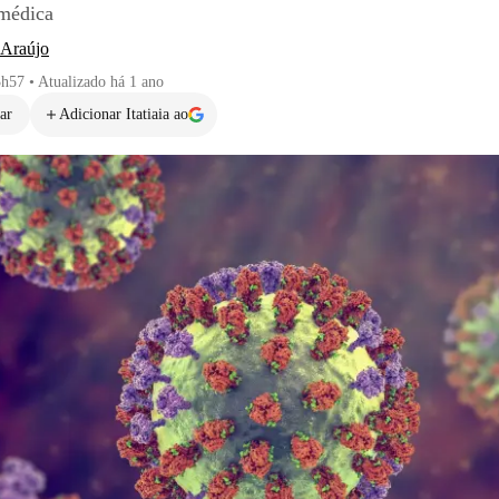
 médica
 Araújo
3h57
•
Atualizado
há 1 ano
ar
Adicionar Itatiaia ao