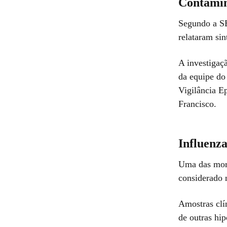
Contami
Segundo a SE
relataram sin
A investigaç
da equipe do
Vigilância E
Francisco.
Influenz
Uma das morte
considerado n
Amostras clí
de outras hip