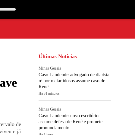
Últimas Notícias
Minas Gerais
Caso Laudemir: advogado de diarista
rave
ré por matar idosos assume caso de
Renê
Há 31 minutos
Minas Gerais
Caso Laudemir: novo escritório
assume defesa de Renê e promete
tervalo de
pronunciamento
viveu e já
Há 1 hora