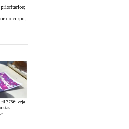
prioritários;
or no corpo,
cil 3756: veja
postas
MG