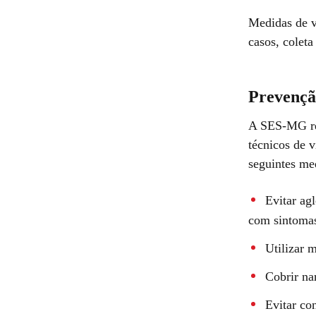
Medidas de vi
casos, colet
Prevençã
A SES-MG ref
técnicos de v
seguintes med
Evitar ag
com sintomas
Utilizar 
Cobrir na
Evitar co