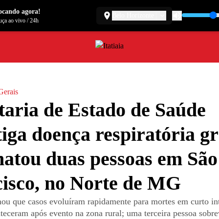
ocando agora!
Belo Horizonte
ça ao vivo
/
24h
Gerais
taria de Estado de Saúde
tiga doença respiratória g
atou duas pessoas em São
isco, no Norte de MG
ou que casos evoluíram rapidamente para mortes em curto in
teceram após evento na zona rural; uma terceira pessoa sobre