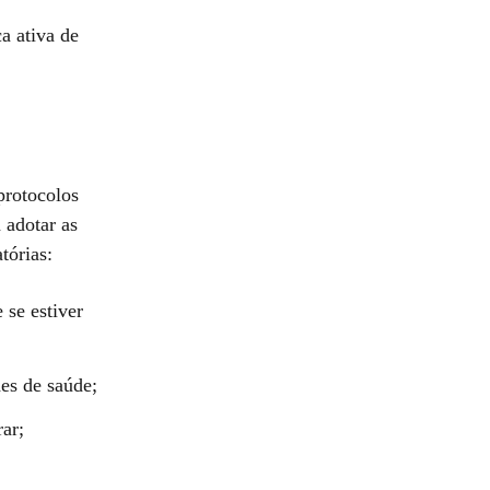
a ativa de
protocolos
 adotar as
tórias:
 se estiver
des de saúde;
rar;