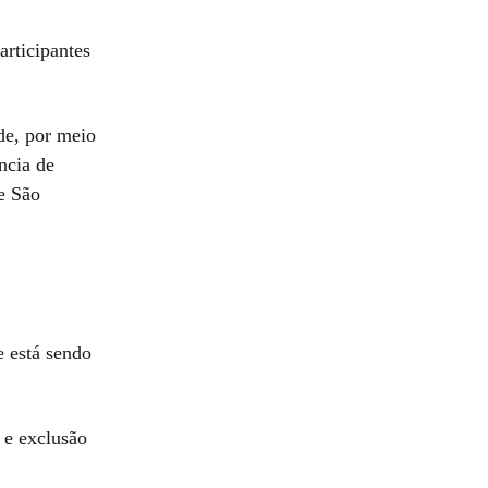
articipantes
de, por meio
ncia de
e São
e está sendo
 e exclusão