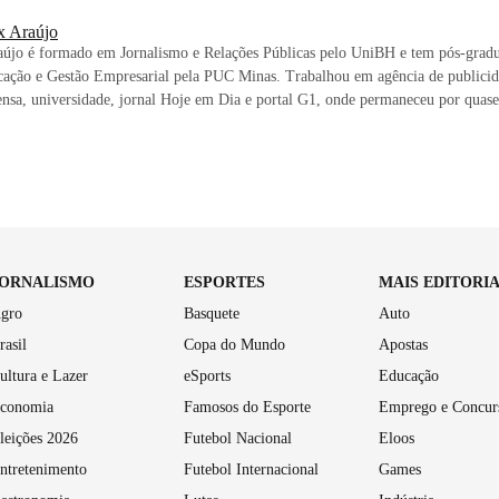
x Araújo
aújo é formado em Jornalismo e Relações Públicas pelo UniBH e tem pós-grad
ação e Gestão Empresarial pela PUC Minas. Trabalhou em agência de publicida
nsa, universidade, jornal Hoje em Dia e portal G1, onde permaneceu por quase
JORNALISMO
ESPORTES
MAIS EDITORI
gro
Basquete
Auto
rasil
Copa do Mundo
Apostas
ultura e Lazer
eSports
Educação
conomia
Famosos do Esporte
Emprego e Concur
leições 2026
Futebol Nacional
Eloos
ntretenimento
Futebol Internacional
Games