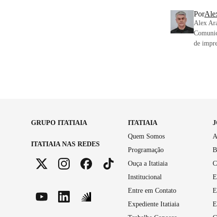
Por
Ale
Alex Ar
Comunic
de impre
GRUPO ITATIAIA
ITATIAIA
Quem Somos
A
ITATIAIA NAS REDES
Programação
B
Ouça a Itatiaia
C
Institucional
E
Entre em Contato
E
Expediente Itatiaia
E