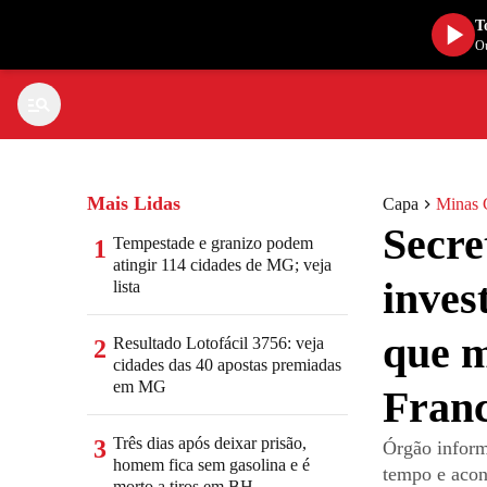
T
Ou
Mais Lidas
Capa
Minas 
Secre
Tempestade e granizo podem
1
atingir 114 cidades de MG; veja
inves
lista
que m
Resultado Lotofácil 3756: veja
2
cidades das 40 apostas premiadas
em MG
Franc
Três dias após deixar prisão,
3
Órgão inform
homem fica sem gasolina e é
tempo e acon
morto a tiros em BH