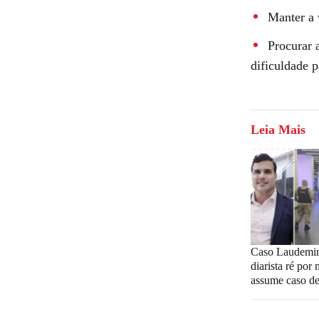
Manter a 
Procurar 
dificuldade p
Leia Mais
Caso Laudemir
diarista ré por
assume caso d