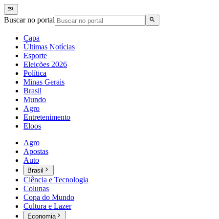
Buscar no portal
Capa
Últimas Notícias
Esporte
Eleições 2026
Política
Minas Gerais
Brasil
Mundo
Agro
Entretenimento
Eloos
Agro
Apostas
Auto
Brasil
Ciência e Tecnologia
Colunas
Copa do Mundo
Cultura e Lazer
Economia