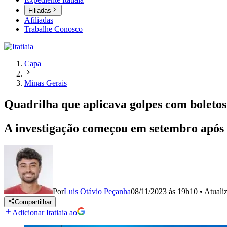
Filiadas
Afiliadas
Trabalhe Conosco
Capa
Minas Gerais
Quadrilha que aplicava golpes com boletos 
A investigação começou em setembro após
Por
Luis Otávio Peçanha
08/11/2023 às 19h10
•
Atuali
Compartilhar
Adicionar Itatiaia ao