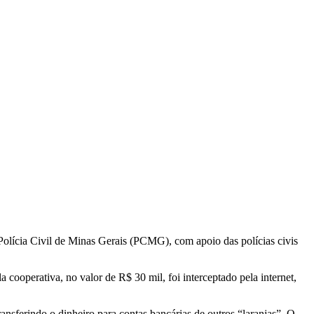
a Polícia Civil de Minas Gerais (PCMG), com apoio das polícias civis
ooperativa, no valor de R$ 30 mil, foi interceptado pela internet,
ansferindo o dinheiro para contas bancárias de outros “laranjas”. O