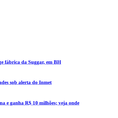
nge fábrica da Suggar, em BH
des sob alerta do Inmet
na e ganha R$ 10 milhões; veja onde