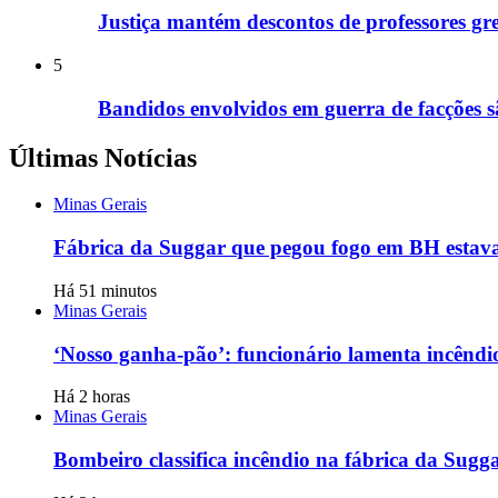
Justiça mantém descontos de professores gr
5
Bandidos envolvidos em guerra de facções 
Últimas Notícias
Minas Gerais
Fábrica da Suggar que pegou fogo em BH estava
Há 51 minutos
Minas Gerais
‘Nosso ganha-pão’: funcionário lamenta incênd
Há 2 horas
Minas Gerais
Bombeiro classifica incêndio na fábrica da Sugg