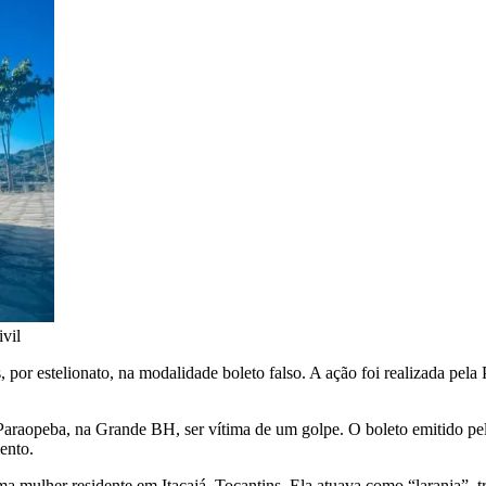
ivil
, por estelionato, na modalidade boleto falso. A ação foi realizada pel
aopeba, na Grande BH, ser vítima de um golpe. O boleto emitido pela c
ento.
 mulher residente em Itacajá, Tocantins. Ela atuava como “laranja”, tr