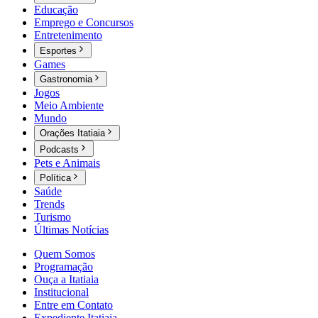
Educação
Emprego e Concursos
Entretenimento
Esportes
Games
Gastronomia
Jogos
Meio Ambiente
Mundo
Orações Itatiaia
Podcasts
Pets e Animais
Política
Saúde
Trends
Turismo
Últimas Notícias
Quem Somos
Programação
Ouça a Itatiaia
Institucional
Entre em Contato
Expediente Itatiaia