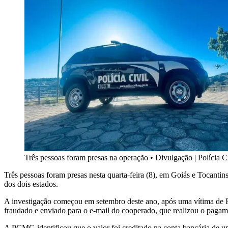
Três pessoas foram presas na operação
•
Divulgação | Polícia C
Três pessoas foram presas nesta quarta-feira (8), em Goiás e Tocantins
dos dois estados.
A investigação começou em setembro deste ano, após uma vítima de Par
fraudado e enviado para o e-mail do cooperado, que realizou o pagam
A PCMG identificou que o valor foi creditado na conta bancária de uma