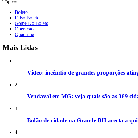
Tópicos
Boleto
Falso Boleto
Golpe Do Boleto
Operacao
Quadrilha
Mais Lidas
1
Vídeo: incêndio de grandes proporções ati
2
Vendaval em MG: veja quais são as 389 cida
3
Bolão de cidade na Grande BH acerta a qui
4