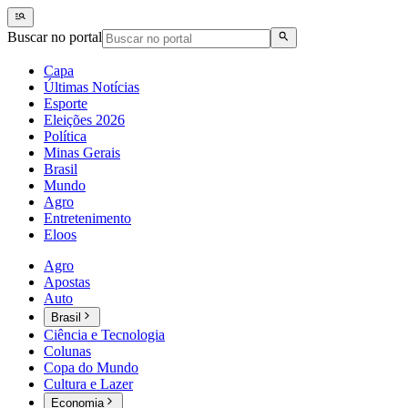
Buscar no portal
Capa
Últimas Notícias
Esporte
Eleições 2026
Política
Minas Gerais
Brasil
Mundo
Agro
Entretenimento
Eloos
Agro
Apostas
Auto
Brasil
Ciência e Tecnologia
Colunas
Copa do Mundo
Cultura e Lazer
Economia