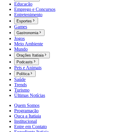
Educação
Emprego e Concursos
Entretenimento
Esportes
Games
Gastronomia
Jogos
Meio Ambiente
Mundo
Orações Itatiaia
Podcasts
Pets e Animais
Política
Saúde
Trends
Turismo
Últimas Notícias
Quem Somos
Programação
Ouça a Itatiaia
Institucional
Entre em Contato
Expediente Itatiaia