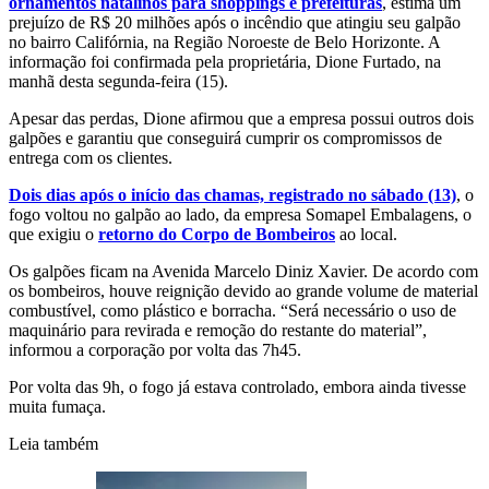
ornamentos natalinos para shoppings e prefeituras
, estima um
prejuízo de R$ 20 milhões após o incêndio que atingiu seu galpão
no bairro Califórnia, na Região Noroeste de Belo Horizonte. A
informação foi confirmada pela proprietária, Dione Furtado, na
manhã desta segunda-feira (15).
Apesar das perdas, Dione afirmou que a empresa possui outros dois
galpões e garantiu que conseguirá cumprir os compromissos de
entrega com os clientes.
Dois dias após o início das chamas, registrado no sábado (13)
, o
fogo voltou no galpão ao lado, da empresa Somapel Embalagens, o
que exigiu o
retorno do Corpo de Bombeiros
ao local.
Os galpões ficam na Avenida Marcelo Diniz Xavier. De acordo com
os bombeiros, houve reignição devido ao grande volume de material
combustível, como plástico e borracha. “Será necessário o uso de
maquinário para revirada e remoção do restante do material”,
informou a corporação por volta das 7h45.
Por volta das 9h, o fogo já estava controlado, embora ainda tivesse
muita fumaça.
Leia também