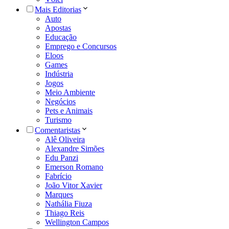
Mais Editorias
Auto
Apostas
Educação
Emprego e Concursos
Eloos
Games
Indústria
Jogos
Meio Ambiente
Negócios
Pets e Animais
Turismo
Comentaristas
Alê Oliveira
Alexandre Simões
Edu Panzi
Emerson Romano
Fabrício
João Vitor Xavier
Marques
Nathália Fiuza
Thiago Reis
Wellington Campos