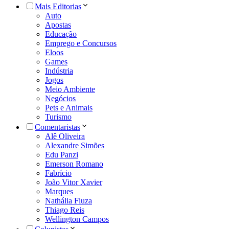
Mais Editorias
Auto
Apostas
Educação
Emprego e Concursos
Eloos
Games
Indústria
Jogos
Meio Ambiente
Negócios
Pets e Animais
Turismo
Comentaristas
Alê Oliveira
Alexandre Simões
Edu Panzi
Emerson Romano
Fabrício
João Vitor Xavier
Marques
Nathália Fiuza
Thiago Reis
Wellington Campos