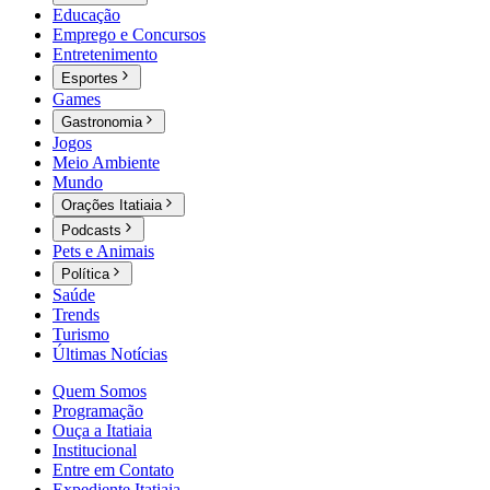
Educação
Emprego e Concursos
Entretenimento
Esportes
Games
Gastronomia
Jogos
Meio Ambiente
Mundo
Orações Itatiaia
Podcasts
Pets e Animais
Política
Saúde
Trends
Turismo
Últimas Notícias
Quem Somos
Programação
Ouça a Itatiaia
Institucional
Entre em Contato
Expediente Itatiaia