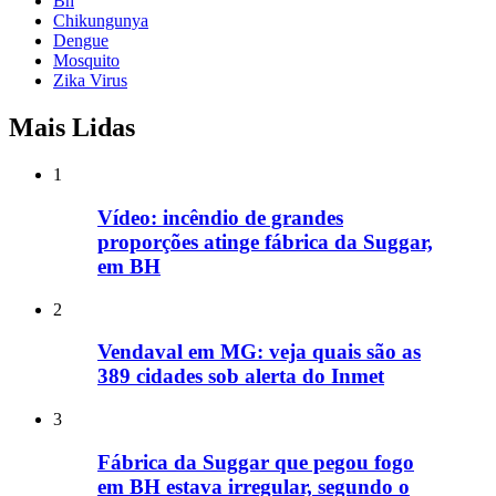
Bh
Chikungunya
Dengue
Mosquito
Zika Virus
Mais Lidas
1
Vídeo: incêndio de grandes
proporções atinge fábrica da Suggar,
em BH
2
Vendaval em MG: veja quais são as
389 cidades sob alerta do Inmet
3
Fábrica da Suggar que pegou fogo
em BH estava irregular, segundo o