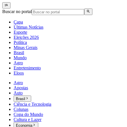
Buscar no portal
Capa
Últimas Notícias
Esporte
Eleições 2026
Política
Minas Gerais
Brasil
Mundo
Agro
Entretenimento
Eloos
Agro
Apostas
Auto
Brasil
Ciência e Tecnologia
Colunas
Copa do Mundo
Cultura e Lazer
Economia