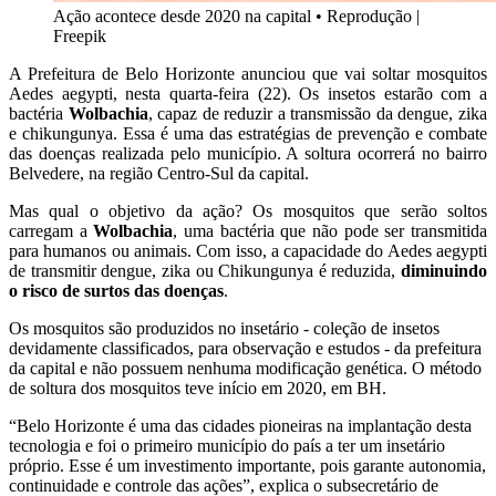
Ação acontece desde 2020 na capital
•
Reprodução |
Freepik
A Prefeitura de Belo Horizonte anunciou que vai soltar mosquitos
Aedes aegypti, nesta quarta-feira (22). Os insetos estarão com a
bactéria
Wolbachia
, capaz de reduzir a transmissão da dengue, zika
e chikungunya. Essa é uma das estratégias de prevenção e combate
das doenças realizada pelo município. A soltura ocorrerá no bairro
Belvedere, na região Centro-Sul da capital.
Mas qual o objetivo da ação? Os mosquitos que serão soltos
carregam a
Wolbachia
, uma bactéria que não pode ser transmitida
para humanos ou animais. Com isso, a capacidade do Aedes aegypti
de transmitir dengue, zika ou Chikungunya é reduzida,
diminuindo
o risco de surtos das doenças
.
Os mosquitos são produzidos no insetário - coleção de insetos
devidamente classificados, para observação e estudos - da prefeitura
da capital e não possuem nenhuma modificação genética. O método
de soltura dos mosquitos teve início em 2020, em BH.
“Belo Horizonte é uma das cidades pioneiras na implantação desta
tecnologia e foi o primeiro município do país a ter um insetário
próprio. Esse é um investimento importante, pois garante autonomia,
continuidade e controle das ações”, explica o subsecretário de