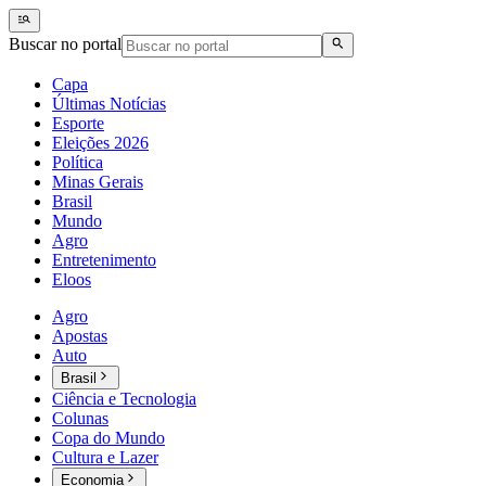
Buscar no portal
Capa
Últimas Notícias
Esporte
Eleições 2026
Política
Minas Gerais
Brasil
Mundo
Agro
Entretenimento
Eloos
Agro
Apostas
Auto
Brasil
Ciência e Tecnologia
Colunas
Copa do Mundo
Cultura e Lazer
Economia