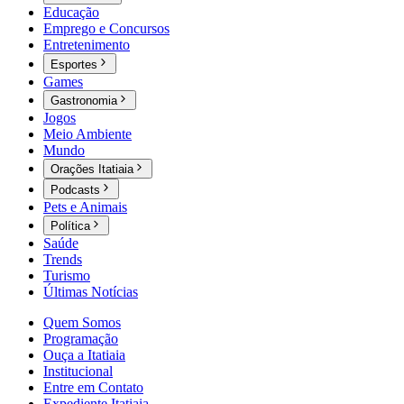
Educação
Emprego e Concursos
Entretenimento
Esportes
Games
Gastronomia
Jogos
Meio Ambiente
Mundo
Orações Itatiaia
Podcasts
Pets e Animais
Política
Saúde
Trends
Turismo
Últimas Notícias
Quem Somos
Programação
Ouça a Itatiaia
Institucional
Entre em Contato
Expediente Itatiaia