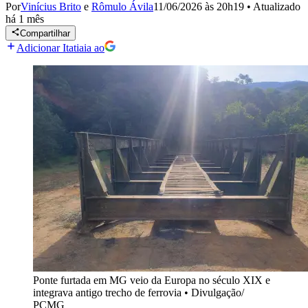
Por
Vinícius Brito
e
Rômulo Ávila
11/06/2026 às 20h19
•
Atualizado
há 1 mês
Compartilhar
Adicionar Itatiaia ao
Ponte furtada em MG veio da Europa no século XIX e
integrava antigo trecho de ferrovia
•
Divulgação/
PCMG