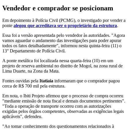
Vendedor e comprador se posicionam
Em depoimento à Polícia Civil (PCMG), o investigado por vender a
ponte
alegou que acreditava ser o proprietário da estrutura
.
Essa foi a versão apresentada pelo vendedor às autoridades. "Agora
vamos aguardar o andamento das investigações para poder apurar
todos os fatos detalhadamente", informou nesta quinta-feira (11) o
13° Departamento de Polícia Civil.
A ponte metálica foi localizada nessa quarta-feira (10) em um
projeto de reserva ambiental no distrito de Mogol, na zona rural de
Lima Duarte, na Zona da Mata.
Fontes ouvidas pela
Itatiaia
informaram que o comprador pagou
cerca de R$ 700 mil pela estrutura.
Em nota, o Ibiti Projeto afirmou que o processo de compra ocorreu
"mediante emissão de nota fiscal e demais documentos pertinentes".
"Toda a operação de transporte ocorreu com as autorizações
exigidas pelos órgãos competentes, observadas as exigências legais
aplicáveis", defendeu.
"Ao tomar conhecimento dos questionamentos relacionados à