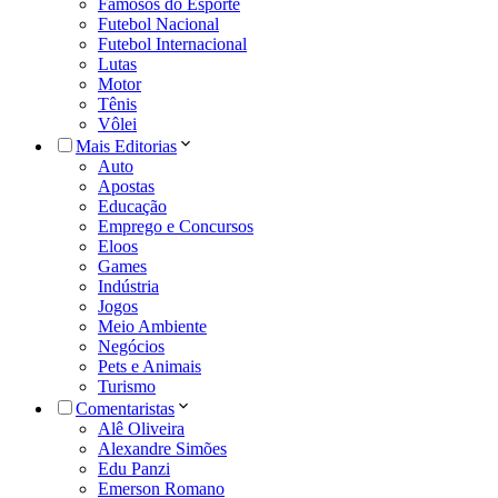
Famosos do Esporte
Futebol Nacional
Futebol Internacional
Lutas
Motor
Tênis
Vôlei
Mais Editorias
Auto
Apostas
Educação
Emprego e Concursos
Eloos
Games
Indústria
Jogos
Meio Ambiente
Negócios
Pets e Animais
Turismo
Comentaristas
Alê Oliveira
Alexandre Simões
Edu Panzi
Emerson Romano