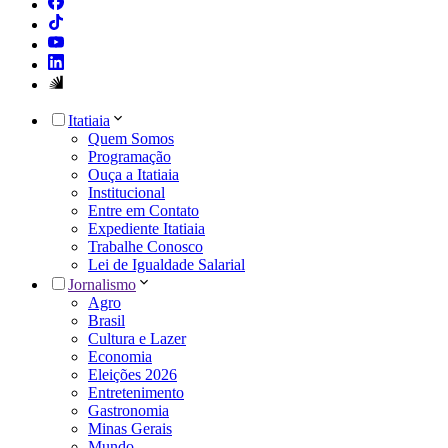
Itatiaia
Quem Somos
Programação
Ouça a Itatiaia
Institucional
Entre em Contato
Expediente Itatiaia
Trabalhe Conosco
Lei de Igualdade Salarial
Jornalismo
Agro
Brasil
Cultura e Lazer
Economia
Eleições 2026
Entretenimento
Gastronomia
Minas Gerais
Mundo