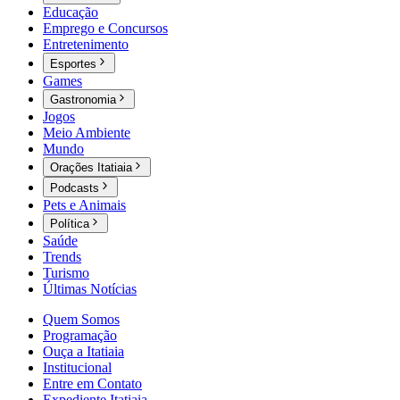
Educação
Emprego e Concursos
Entretenimento
Esportes
Games
Gastronomia
Jogos
Meio Ambiente
Mundo
Orações Itatiaia
Podcasts
Pets e Animais
Política
Saúde
Trends
Turismo
Últimas Notícias
Quem Somos
Programação
Ouça a Itatiaia
Institucional
Entre em Contato
Expediente Itatiaia