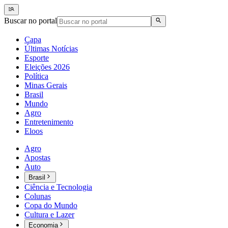
Buscar no portal
Capa
Últimas Notícias
Esporte
Eleições 2026
Política
Minas Gerais
Brasil
Mundo
Agro
Entretenimento
Eloos
Agro
Apostas
Auto
Brasil
Ciência e Tecnologia
Colunas
Copa do Mundo
Cultura e Lazer
Economia