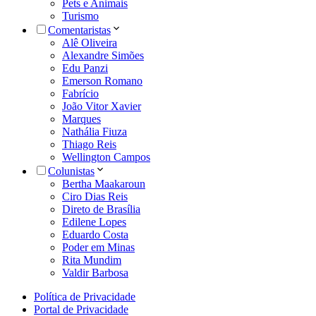
Pets e Animais
Turismo
Comentaristas
Alê Oliveira
Alexandre Simões
Edu Panzi
Emerson Romano
Fabrício
João Vitor Xavier
Marques
Nathália Fiuza
Thiago Reis
Wellington Campos
Colunistas
Bertha Maakaroun
Ciro Dias Reis
Direto de Brasília
Edilene Lopes
Eduardo Costa
Poder em Minas
Rita Mundim
Valdir Barbosa
Política de Privacidade
Portal de Privacidade