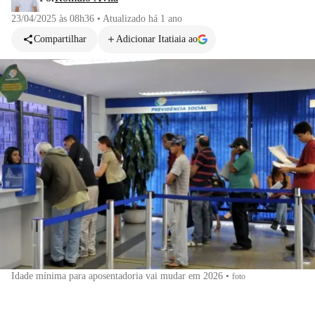
23/04/2025 às 08h36
•
Atualizado
há 1 ano
Compartilhar
Adicionar Itatiaia ao
Idade mínima para aposentadoria vai mudar em 2026
•
foto