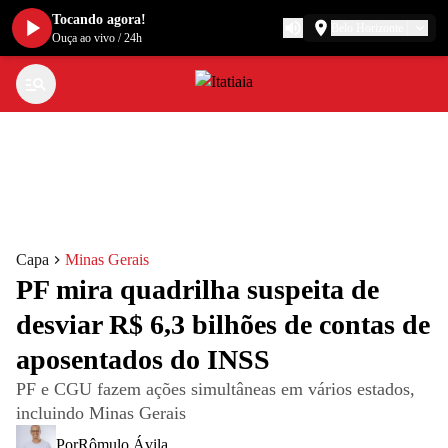
Tocando agora!
Belo Horizonte
Ouça ao vivo
/
24h
Capa
Minas Gerais
PF mira quadrilha suspeita de
desviar R$ 6,3 bilhões de contas de
aposentados do INSS
PF e CGU fazem ações simultâneas em vários estados,
incluindo Minas Gerais
Por
Rômulo Ávila