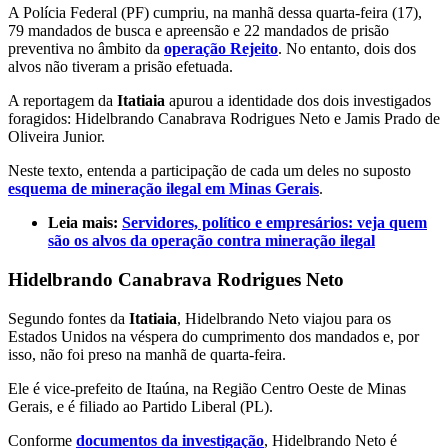
A Polícia Federal (PF) cumpriu, na manhã dessa quarta-feira (17),
79 mandados de busca e apreensão e 22 mandados de prisão
preventiva no âmbito da
operação Rejeito
. No entanto, dois dos
alvos não tiveram a prisão efetuada.
A reportagem da
Itatiaia
apurou a identidade dos dois investigados
foragidos: Hidelbrando Canabrava Rodrigues Neto e Jamis Prado de
Oliveira Junior.
Neste texto, entenda a participação de cada um deles no suposto
esquema de mineração ilegal em Minas Gerais
.
Leia mais:
Servidores, político e empresários: veja quem
são os alvos da operação contra mineração ilegal
Hidelbrando Canabrava Rodrigues Neto
Segundo fontes da
Itatiaia
, Hidelbrando Neto viajou para os
Estados Unidos na véspera do cumprimento dos mandados e, por
isso, não foi preso na manhã de quarta-feira.
Ele é vice-prefeito de Itaúna, na Região Centro Oeste de Minas
Gerais, e é filiado ao Partido Liberal (PL).
Conforme
documentos da investigação
, Hidelbrando Neto é