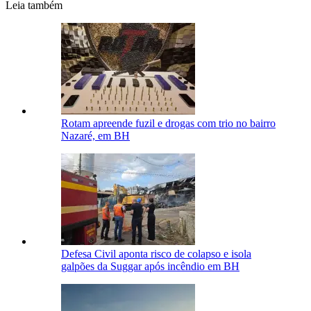
Leia também
Rotam apreende fuzil e drogas com trio no bairro
Nazaré, em BH
Defesa Civil aponta risco de colapso e isola
galpões da Suggar após incêndio em BH