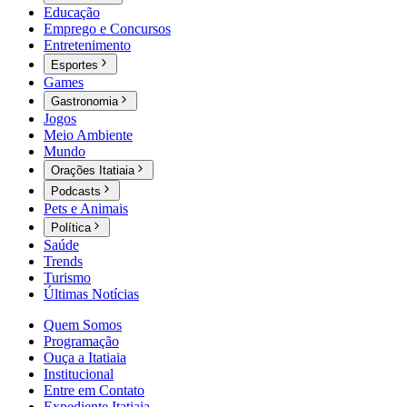
Educação
Emprego e Concursos
Entretenimento
Esportes
Games
Gastronomia
Jogos
Meio Ambiente
Mundo
Orações Itatiaia
Podcasts
Pets e Animais
Política
Saúde
Trends
Turismo
Últimas Notícias
Quem Somos
Programação
Ouça a Itatiaia
Institucional
Entre em Contato
Expediente Itatiaia