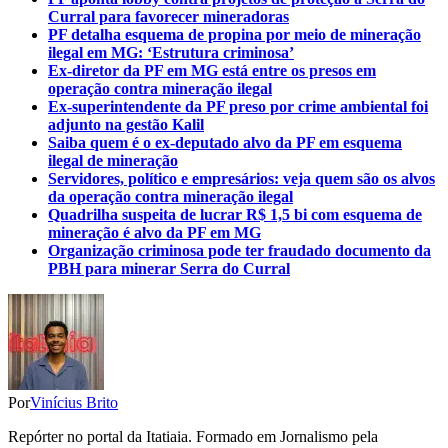
Curral para favorecer mineradoras
PF detalha esquema de propina por meio de mineração
ilegal em MG: ‘Estrutura criminosa’
Ex-diretor da PF em MG está entre os presos em
operação contra mineração ilegal
Ex-superintendente da PF preso por crime ambiental foi
adjunto na gestão Kalil
Saiba quem é o ex-deputado alvo da PF em esquema
ilegal de mineração
Servidores, político e empresários: veja quem são os alvos
da operação contra mineração ilegal
Quadrilha suspeita de lucrar R$ 1,5 bi com esquema de
mineração é alvo da PF em MG
Organização criminosa pode ter fraudado documento da
PBH para minerar Serra do Curral
Por
Vinícius Brito
Repórter no portal da Itatiaia. Formado em Jornalismo pela