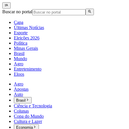
Buscar no portal
Capa
Últimas Notícias
Esporte
Eleições 2026
Política
Minas Gerais
Brasil
Mundo
Agro
Entretenimento
Eloos
Agro
Apostas
Auto
Brasil
Ciência e Tecnologia
Colunas
Copa do Mundo
Cultura e Lazer
Economia