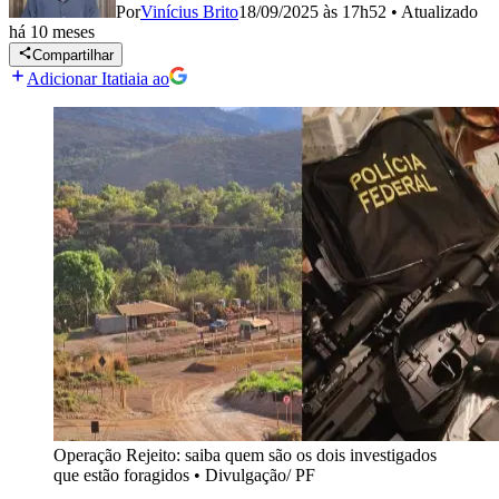
Por
Vinícius Brito
18/09/2025 às 17h52
•
Atualizado
há 10 meses
Compartilhar
Adicionar Itatiaia ao
Operação Rejeito: saiba quem são os dois investigados
que estão foragidos
•
Divulgação/ PF