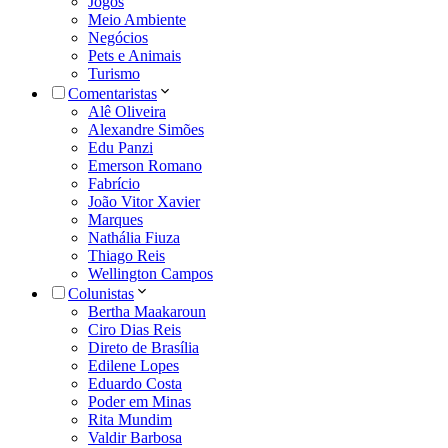
Jogos
Meio Ambiente
Negócios
Pets e Animais
Turismo
Comentaristas
Alê Oliveira
Alexandre Simões
Edu Panzi
Emerson Romano
Fabrício
João Vitor Xavier
Marques
Nathália Fiuza
Thiago Reis
Wellington Campos
Colunistas
Bertha Maakaroun
Ciro Dias Reis
Direto de Brasília
Edilene Lopes
Eduardo Costa
Poder em Minas
Rita Mundim
Valdir Barbosa