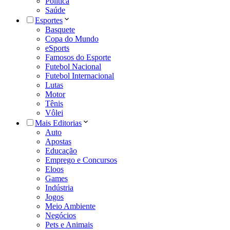
Política
Saúde
Esportes
Basquete
Copa do Mundo
eSports
Famosos do Esporte
Futebol Nacional
Futebol Internacional
Lutas
Motor
Tênis
Vôlei
Mais Editorias
Auto
Apostas
Educação
Emprego e Concursos
Eloos
Games
Indústria
Jogos
Meio Ambiente
Negócios
Pets e Animais