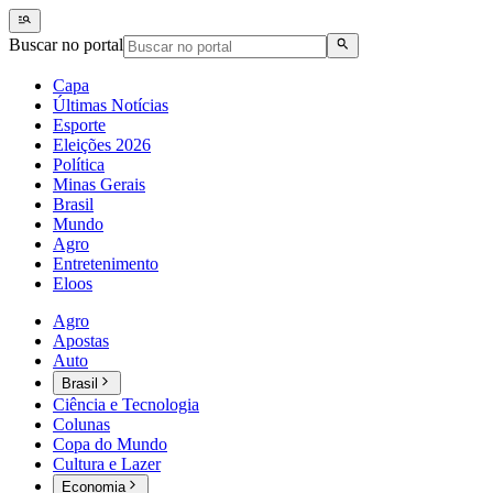
Buscar no portal
Capa
Últimas Notícias
Esporte
Eleições 2026
Política
Minas Gerais
Brasil
Mundo
Agro
Entretenimento
Eloos
Agro
Apostas
Auto
Brasil
Ciência e Tecnologia
Colunas
Copa do Mundo
Cultura e Lazer
Economia