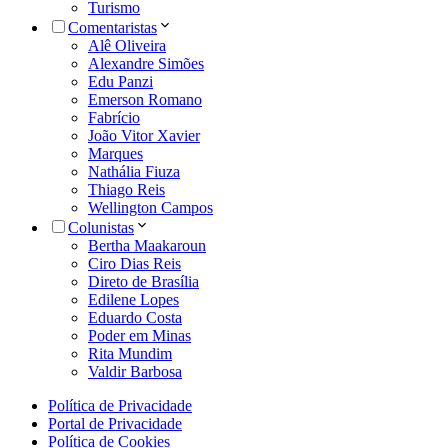
Turismo
Comentaristas
Alê Oliveira
Alexandre Simões
Edu Panzi
Emerson Romano
Fabrício
João Vitor Xavier
Marques
Nathália Fiuza
Thiago Reis
Wellington Campos
Colunistas
Bertha Maakaroun
Ciro Dias Reis
Direto de Brasília
Edilene Lopes
Eduardo Costa
Poder em Minas
Rita Mundim
Valdir Barbosa
Política de Privacidade
Portal de Privacidade
Política de Cookies