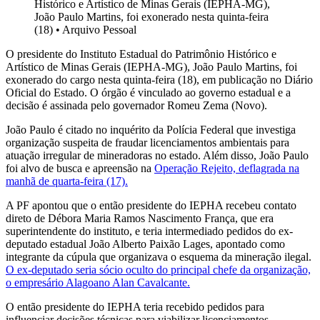
Histórico e Artístico de Minas Gerais (IEPHA-MG),
João Paulo Martins, foi exonerado nesta quinta-feira
(18)
•
Arquivo Pessoal
O presidente do Instituto Estadual do Patrimônio Histórico e
Artístico de Minas Gerais (IEPHA-MG), João Paulo Martins, foi
exonerado do cargo nesta quinta-feira (18), em publicação no Diário
Oficial do Estado. O órgão é vinculado ao governo estadual e a
decisão é assinada pelo governador Romeu Zema (Novo).
João Paulo é citado no inquérito da Polícia Federal que investiga
organização suspeita de fraudar licenciamentos ambientais para
atuação irregular de mineradoras no estado. Além disso, João Paulo
foi alvo de busca e apreensão na
Operação Rejeito, deflagrada na
manhã de quarta-feira (17).
A PF apontou que o então presidente do IEPHA recebeu contato
direto de Débora Maria Ramos Nascimento França, que era
superintendente do instituto, e teria intermediado pedidos do ex-
deputado estadual João Alberto Paixão Lages, apontado como
integrante da cúpula que organizava o esquema da mineração ilegal.
O ex-deputado seria sócio oculto do principal chefe da organização,
o empresário Alagoano Alan Cavalcante.
O então presidente do IEPHA teria recebido pedidos para
influenciar decisões técnicas para viabilizar licenciamentos