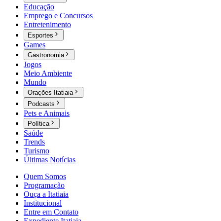
Educação
Emprego e Concursos
Entretenimento
Esportes
Games
Gastronomia
Jogos
Meio Ambiente
Mundo
Orações Itatiaia
Podcasts
Pets e Animais
Política
Saúde
Trends
Turismo
Últimas Notícias
Quem Somos
Programação
Ouça a Itatiaia
Institucional
Entre em Contato
Expediente Itatiaia