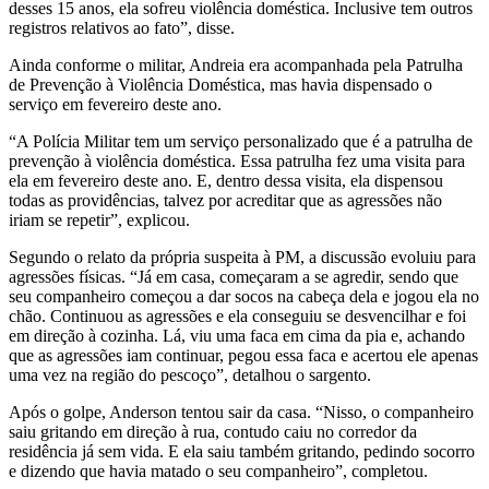
desses 15 anos, ela sofreu violência doméstica. Inclusive tem outros
registros relativos ao fato”, disse.
Ainda conforme o militar, Andreia era acompanhada pela Patrulha
de Prevenção à Violência Doméstica, mas havia dispensado o
serviço em fevereiro deste ano.
“A Polícia Militar tem um serviço personalizado que é a patrulha de
prevenção à violência doméstica. Essa patrulha fez uma visita para
ela em fevereiro deste ano. E, dentro dessa visita, ela dispensou
todas as providências, talvez por acreditar que as agressões não
iriam se repetir”, explicou.
Segundo o relato da própria suspeita à PM, a discussão evoluiu para
agressões físicas. “Já em casa, começaram a se agredir, sendo que
seu companheiro começou a dar socos na cabeça dela e jogou ela no
chão. Continuou as agressões e ela conseguiu se desvencilhar e foi
em direção à cozinha. Lá, viu uma faca em cima da pia e, achando
que as agressões iam continuar, pegou essa faca e acertou ele apenas
uma vez na região do pescoço”, detalhou o sargento.
Após o golpe, Anderson tentou sair da casa. “Nisso, o companheiro
saiu gritando em direção à rua, contudo caiu no corredor da
residência já sem vida. E ela saiu também gritando, pedindo socorro
e dizendo que havia matado o seu companheiro”, completou.