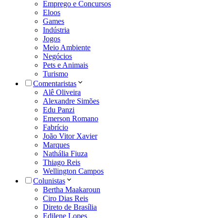
Emprego e Concursos
Eloos
Games
Indústria
Jogos
Meio Ambiente
Negócios
Pets e Animais
Turismo
Comentaristas
Alê Oliveira
Alexandre Simões
Edu Panzi
Emerson Romano
Fabrício
João Vitor Xavier
Marques
Nathália Fiuza
Thiago Reis
Wellington Campos
Colunistas
Bertha Maakaroun
Ciro Dias Reis
Direto de Brasília
Edilene Lopes