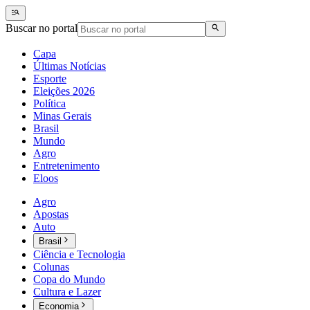
Buscar no portal
Capa
Últimas Notícias
Esporte
Eleições 2026
Política
Minas Gerais
Brasil
Mundo
Agro
Entretenimento
Eloos
Agro
Apostas
Auto
Brasil
Ciência e Tecnologia
Colunas
Copa do Mundo
Cultura e Lazer
Economia