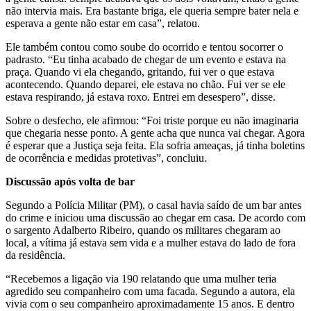
não intervia mais. Era bastante briga, ele queria sempre bater nela e
esperava a gente não estar em casa”, relatou.
Ele também contou como soube do ocorrido e tentou socorrer o
padrasto. “Eu tinha acabado de chegar de um evento e estava na
praça. Quando vi ela chegando, gritando, fui ver o que estava
acontecendo. Quando deparei, ele estava no chão. Fui ver se ele
estava respirando, já estava roxo. Entrei em desespero”, disse.
Sobre o desfecho, ele afirmou: “Foi triste porque eu não imaginaria
que chegaria nesse ponto. A gente acha que nunca vai chegar. Agora
é esperar que a Justiça seja feita. Ela sofria ameaças, já tinha boletins
de ocorrência e medidas protetivas”, concluiu.
Discussão após volta de bar
Segundo a Polícia Militar (PM), o casal havia saído de um bar antes
do crime e iniciou uma discussão ao chegar em casa. De acordo com
o sargento Adalberto Ribeiro, quando os militares chegaram ao
local, a vítima já estava sem vida e a mulher estava do lado de fora
da residência.
“Recebemos a ligação via 190 relatando que uma mulher teria
agredido seu companheiro com uma facada. Segundo a autora, ela
vivia com o seu companheiro aproximadamente 15 anos. E dentro