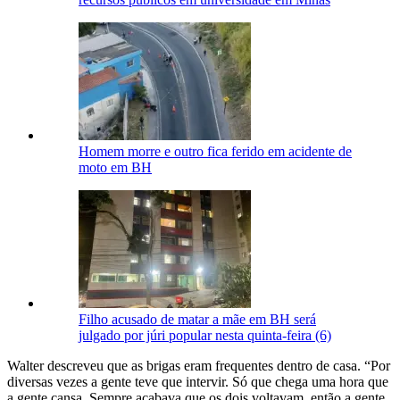
Homem morre e outro fica ferido em acidente de
moto em BH
Filho acusado de matar a mãe em BH será
julgado por júri popular nesta quinta-feira (6)
Walter descreveu que as brigas eram frequentes dentro de casa. “Por
diversas vezes a gente teve que intervir. Só que chega uma hora que
a gente cansa. Sempre acabava que os dois voltavam, então a gente