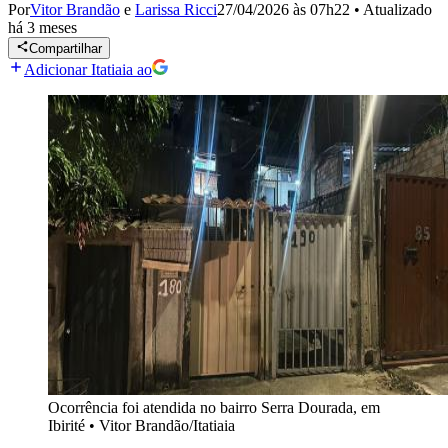
Por
Vitor Brandão
e
Larissa Ricci
27/04/2026 às 07h22
•
Atualizado
há 3 meses
Compartilhar
Adicionar Itatiaia ao
Ocorrência foi atendida no bairro Serra Dourada, em
Ibirité
•
Vitor Brandão/Itatiaia