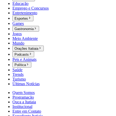
Educação
Emprego e Concursos
Entretenimento
Esportes
Games
Gastronomia
Jogos
Meio Ambiente
Mundo
Orações Itatiaia
Podcasts
Pets e Animais
Política
Saúde
Trends
Turismo
Últimas Notícias
Quem Somos
Programação
Ouça a Itatiaia
Institucional
Entre em Contato
Expediente Itatiaia