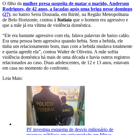
O filho da
mulher presa suspeita de matar o marido, Anderson
Rodrigues, de 42 anos, a facadas após uma briga nesse domingo
(27)
, no bairro Serra Dourada, em Ibirité, na Região Metropolitana
de Belo Horizonte, contou à
Itatiaia
que o homem era agressivo e
que a mãe já era vítima de violência doméstica.
“Ele era bastante agressivo com ela, falava palavras de baixo calão.
Era uma pessoa bem agressiva quando bebia. Sem a bebida, ele
tinha um relacionamento bom, mas com a bebida mudava totalmente
e queria agredir ela”, contou Walter de Oliveira. A mãe sofria
violência doméstica há mais de uma década e havia outros registros
relacionados ao caso. Duas adolescentes, de 12 e 13 anos, estavam
em casa no momento do confronto.
Leia Mais:
PF investiga esquema de desvio milionário de
recursos públicos em universidade em Minas