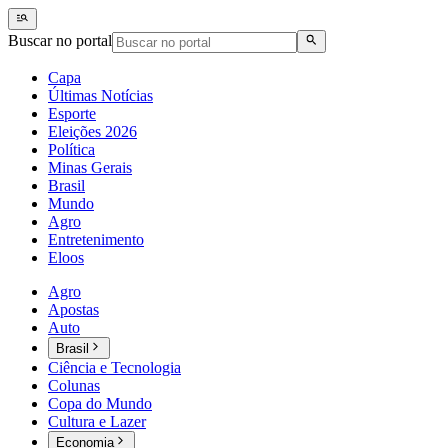
Buscar no portal
Capa
Últimas Notícias
Esporte
Eleições 2026
Política
Minas Gerais
Brasil
Mundo
Agro
Entretenimento
Eloos
Agro
Apostas
Auto
Brasil
Ciência e Tecnologia
Colunas
Copa do Mundo
Cultura e Lazer
Economia