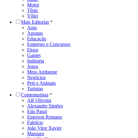
Motor
Tênis
Vôlei
Mais Editorias
Auto
Apostas
Educação
Emprego e Concursos
Eloos
Games
Indústria
Jogos
Meio Ambiente
Negócios
Pets e Animais
Turismo
Comentaristas
Alê Oliveira
Alexandre Simões
Edu Panzi
Emerson Romano
Fabrício
João Vitor Xavier
Marques