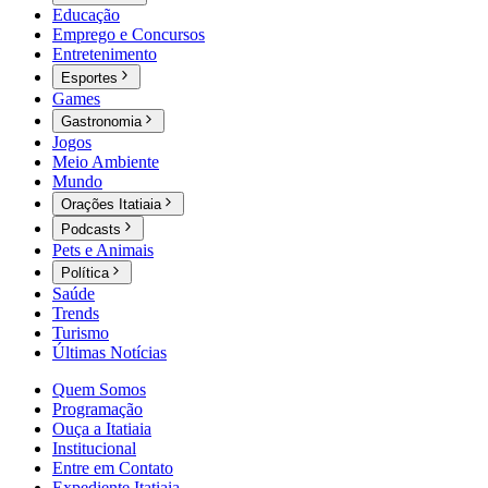
Educação
Emprego e Concursos
Entretenimento
Esportes
Games
Gastronomia
Jogos
Meio Ambiente
Mundo
Orações Itatiaia
Podcasts
Pets e Animais
Política
Saúde
Trends
Turismo
Últimas Notícias
Quem Somos
Programação
Ouça a Itatiaia
Institucional
Entre em Contato
Expediente Itatiaia