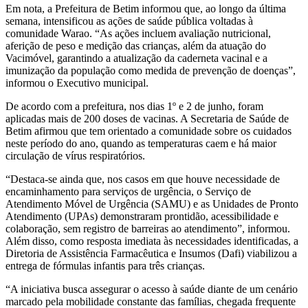
Em nota, a Prefeitura de Betim informou que, ao longo da última
semana, intensificou as ações de saúde pública voltadas à
comunidade Warao. “As ações incluem avaliação nutricional,
aferição de peso e medição das crianças, além da atuação do
Vacimóvel, garantindo a atualização da caderneta vacinal e a
imunização da população como medida de prevenção de doenças”,
informou o Executivo municipal.
De acordo com a prefeitura, nos dias 1º e 2 de junho, foram
aplicadas mais de 200 doses de vacinas. A Secretaria de Saúde de
Betim afirmou que tem orientado a comunidade sobre os cuidados
neste período do ano, quando as temperaturas caem e há maior
circulação de vírus respiratórios.
“Destaca-se ainda que, nos casos em que houve necessidade de
encaminhamento para serviços de urgência, o Serviço de
Atendimento Móvel de Urgência (SAMU) e as Unidades de Pronto
Atendimento (UPAs) demonstraram prontidão, acessibilidade e
colaboração, sem registro de barreiras ao atendimento”, informou.
Além disso, como resposta imediata às necessidades identificadas, a
Diretoria de Assistência Farmacêutica e Insumos (Dafi) viabilizou a
entrega de fórmulas infantis para três crianças.
“A iniciativa busca assegurar o acesso à saúde diante de um cenário
marcado pela mobilidade constante das famílias, chegada frequente