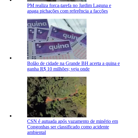
PM realiza força-tarefa no Jardim Laguna e
apaga pichações com referência a facções
Bolão de cidade na Grande BH acerta a quina e
ganha R$ 10 milhões; veja onde
CSN é autuada após vazamento de minério em
Congonhas ser classificado como acidente
ambiental