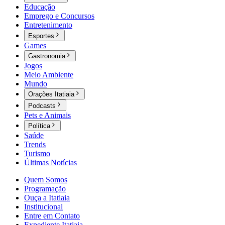
Educação
Emprego e Concursos
Entretenimento
Esportes
Games
Gastronomia
Jogos
Meio Ambiente
Mundo
Orações Itatiaia
Podcasts
Pets e Animais
Política
Saúde
Trends
Turismo
Últimas Notícias
Quem Somos
Programação
Ouça a Itatiaia
Institucional
Entre em Contato
Expediente Itatiaia