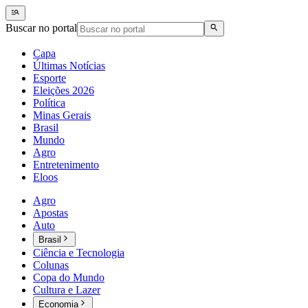
Buscar no portal
Capa
Últimas Notícias
Esporte
Eleições 2026
Política
Minas Gerais
Brasil
Mundo
Agro
Entretenimento
Eloos
Agro
Apostas
Auto
Brasil
Ciência e Tecnologia
Colunas
Copa do Mundo
Cultura e Lazer
Economia