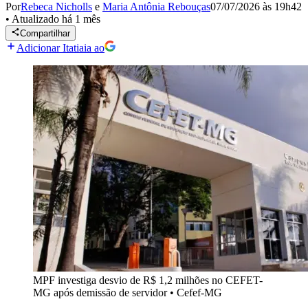
Por
Rebeca Nicholls
e
Maria Antônia Rebouças
07/07/2026 às 19h42
•
Atualizado
há 1 mês
Compartilhar
Adicionar Itatiaia ao
MPF investiga desvio de R$ 1,2 milhões no CEFET-
MG após demissão de servidor
•
Cefef-MG