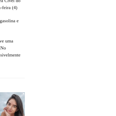
ra Cível do
feira (4)
gasolina e
uve uma
. No
ssivelmente