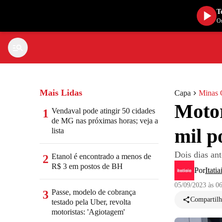
T
Ou
Mais Lidas
Capa
Minas 
Motor
Vendaval pode atingir 50 cidades
1
de MG nas próximas horas; veja a
mil p
lista
Dois dias an
Etanol é encontrado a menos de
2
R$ 3 em postos de BH
Por
Itatia
05/09/2023 às 0
Passe, modelo de cobrança
3
Compartilh
testado pela Uber, revolta
motoristas: 'Agiotagem'