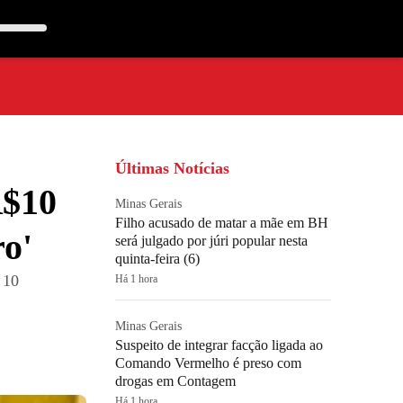
Últimas Notícias
R$10
Minas Gerais
Filho acusado de matar a mãe em BH
ro'
será julgado por júri popular nesta
quinta-feira (6)
 10
Há 1 hora
Minas Gerais
Suspeito de integrar facção ligada ao
Comando Vermelho é preso com
drogas em Contagem
Há 1 hora