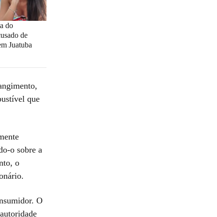
ta do
cusado de
em Juatuba
rangimento,
ustível que
rmente
do-o sobre a
nto, o
onário.
onsumidor. O
 autoridade