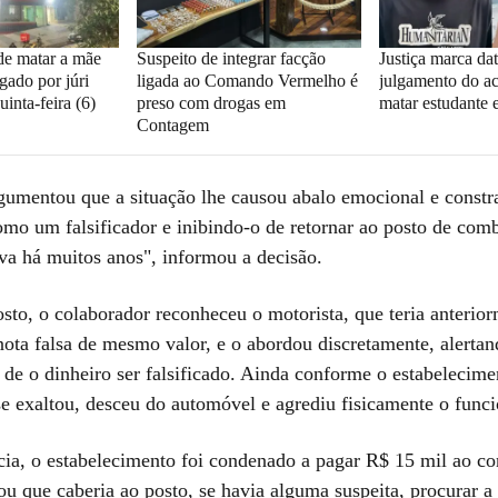
de matar a mãe
Suspeito de integrar facção
Justiça marca da
gado por júri
ligada ao Comando Vermelho é
julgamento do a
uinta-feira (6)
preso com drogas em
matar estudante 
Contagem
rgumentou que a situação lhe causou abalo emocional e const
mo um falsificador e inibindo-o de retornar ao posto de comb
ava há muitos anos", informou a decisão.
sto, o colaborador reconheceu o motorista, que teria anterio
nota falsa de mesmo valor, e o abordou discretamente, alertan
 de o dinheiro ser falsificado. Ainda conforme o estabelecime
e exaltou, desceu do automóvel e agrediu fisicamente o funci
cia, o estabelecimento foi condenado a pagar R$ 15 mil ao c
ou que caberia ao posto, se havia alguma suspeita, procurar a