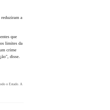
 reduziram a
ientes que
os limites da
 um crime
ão", disse.
todo o Estado. A