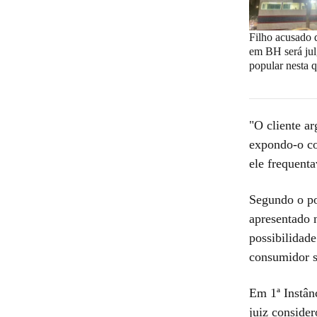
Filho acusado 
em BH será jul
popular nesta q
"O cliente a
expondo-o co
ele frequent
Segundo o po
apresentado 
possibilidade
consumidor s
Em 1ª Instân
juiz consider