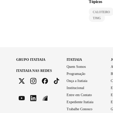
Tópicos
CALOTEIRO
TJMG
GRUPO ITATIAIA
ITATIAIA
Quem Somos
A
ITATIAIA NAS REDES
Programação
B
Ouça a Itatiaia
C
Institucional
E
Entre em Contato
E
Expediente Itatiaia
E
Trabalhe Conosco
G