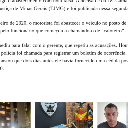
 pago o abastecimento com nota falsa. A decisão é da 18ª Câma
Justiça de Minas Gerais (TJMG) e foi publicada nessa segunda-
iro de 2020, o motorista foi abastecer o veículo no posto de 
 pelo funcionário que começou a chamando-o de “caloteiro”.
pediu para falar com o gerente, que repetiu as acusações. Ho
 polícia foi chamada para registrar um boletim de ocorrência
nstou que dois dias antes ele havia fornecido uma cédula po
0.