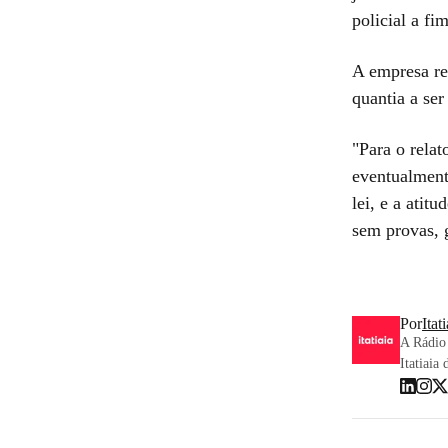
policial a fi
A empresa re
quantia a ser
"Para o relat
eventualmente
lei, e a ati
sem provas, 
Por
Itat
A Rádio 
Itatiaia 