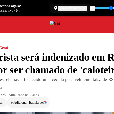
ocando agora!
Belo Horizonte
ça ao vivo
/
24h
Gerais
ista será indenizado em 
or ser chamado de 'calotei
tes, ele havia fornecido uma cédula possivelmente falsa de R$
ia
6h28
•
Atualizado
há 2 anos
ar
Adicionar Itatiaia ao