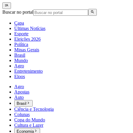
Buscar no portal
Capa
Últimas Notícias
Esporte
Eleições 2026
Política
Minas Gerais
Brasil
Mundo
Agro
Entretenimento
Eloos
Agro
Apostas
Auto
Brasil
Ciência e Tecnologia
Colunas
Copa do Mundo
Cultura e Lazer
Economia