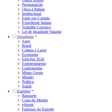
Quem Somos
Programação
Ouça a Itatiaia
Institucional
Entre em Contato
Expediente Itatiaia
Trabalhe Conosco
Lei de Igualdade Salarial
Jornalismo
Agro
Brasil
Cultura e Lazer
Economia
Eleições 2026
Entretenimento
Gastronomia
Minas Gerais
Mundo
Política
Saúde
Esportes
Basquete
Copa do Mundo
eSports
Famosos do Esporte