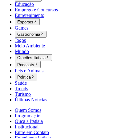
Educação
Emprego e Concursos
Entretenimento
Esportes
Games
Gastronomia
Jogos
Meio Ambiente
Mundo
Orações Itatiaia
Podcasts
Pets e Animais
Política
Saúde
Trends
Turismo
Últimas Notícias
Quem Somos
Programação
Ouça a Itatiaia
Institucional
Entre em Contato
Expediente Itatiaia