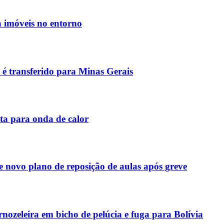
a imóveis no entorno
 é transferido para Minas Gerais
ta para onda de calor
e novo plano de reposição de aulas após greve
ozeleira em bicho de pelúcia e fuga para Bolívia