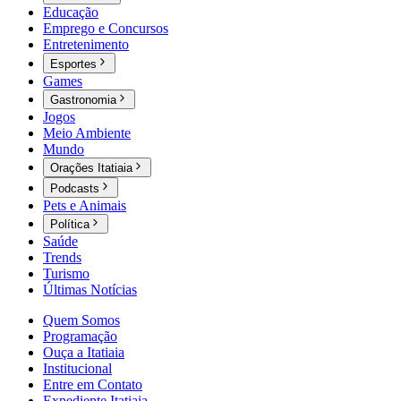
Educação
Emprego e Concursos
Entretenimento
Esportes
Games
Gastronomia
Jogos
Meio Ambiente
Mundo
Orações Itatiaia
Podcasts
Pets e Animais
Política
Saúde
Trends
Turismo
Últimas Notícias
Quem Somos
Programação
Ouça a Itatiaia
Institucional
Entre em Contato
Expediente Itatiaia