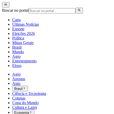
Buscar no portal
Capa
Últimas Notícias
Esporte
Eleições 2026
Política
Minas Gerais
Brasil
Mundo
Agro
Entretenimento
Eloos
Agro
Apostas
Auto
Brasil
Ciência e Tecnologia
Colunas
Copa do Mundo
Cultura e Lazer
Economia