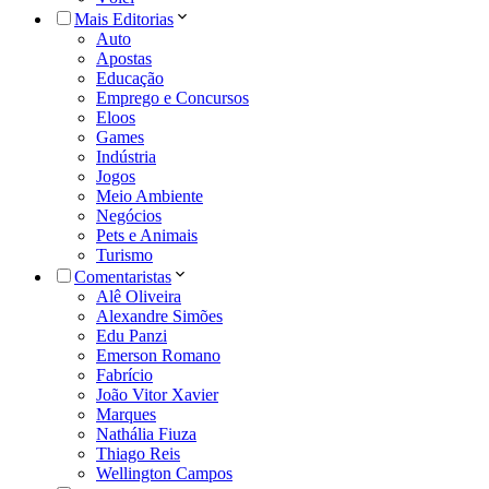
Mais Editorias
Auto
Apostas
Educação
Emprego e Concursos
Eloos
Games
Indústria
Jogos
Meio Ambiente
Negócios
Pets e Animais
Turismo
Comentaristas
Alê Oliveira
Alexandre Simões
Edu Panzi
Emerson Romano
Fabrício
João Vitor Xavier
Marques
Nathália Fiuza
Thiago Reis
Wellington Campos