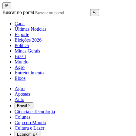
Buscar no portal
Capa
Últimas Notícias
Esporte
Eleições 2026
Política
Minas Gerais
Brasil
Mundo
Agro
Entretenimento
Eloos
Agro
Apostas
Auto
Brasil
Ciência e Tecnologia
Colunas
Copa do Mundo
Cultura e Lazer
Economia