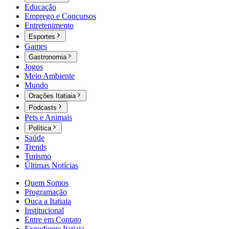
Educação
Emprego e Concursos
Entretenimento
Esportes
Games
Gastronomia
Jogos
Meio Ambiente
Mundo
Orações Itatiaia
Podcasts
Pets e Animais
Política
Saúde
Trends
Turismo
Últimas Notícias
Quem Somos
Programação
Ouça a Itatiaia
Institucional
Entre em Contato
Expediente Itatiaia