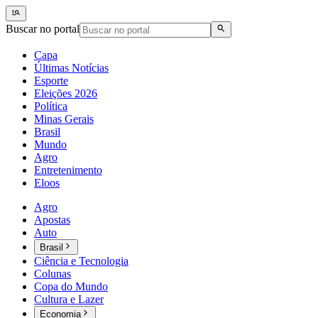
Buscar no portal
Capa
Últimas Notícias
Esporte
Eleições 2026
Política
Minas Gerais
Brasil
Mundo
Agro
Entretenimento
Eloos
Agro
Apostas
Auto
Brasil
Ciência e Tecnologia
Colunas
Copa do Mundo
Cultura e Lazer
Economia