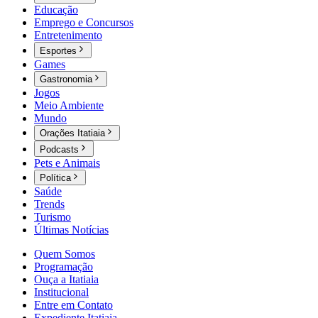
Educação
Emprego e Concursos
Entretenimento
Esportes
Games
Gastronomia
Jogos
Meio Ambiente
Mundo
Orações Itatiaia
Podcasts
Pets e Animais
Política
Saúde
Trends
Turismo
Últimas Notícias
Quem Somos
Programação
Ouça a Itatiaia
Institucional
Entre em Contato
Expediente Itatiaia