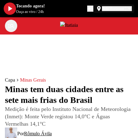
Tocando agora!
Belo Horizonte
Ouça ao vivo
/
24h
Capa
Minas Gerais
Minas tem duas cidades entre as
sete mais frias do Brasil
Medição é feita pelo Instituto Nacional de Meteorologia
(Inmet): Monte Verde registou 14,0°C e Águas
Vermelhas 14,1°C
Por
Rômulo Ávila