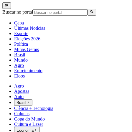
Buscar no portal
Capa
Últimas Notícias
Esporte
Eleições 2026
Política
Minas Gerais
Brasil
Mundo
Agro
Entretenimento
Eloos
Agro
Apostas
Auto
Brasil
Ciência e Tecnologia
Colunas
Copa do Mundo
Cultura e Lazer
Economia