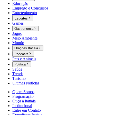
Educação
Emprego e Concursos
Entretenimento
Esportes
Games
Gastronomia
Jogos
Meio Ambiente
Mundo
Orações Itatiaia
Podcasts
Pets e Animais
Política
Saúde
Trends
Turismo
Últimas Notícias
Quem Somos
Programação
Ouça a Itatiaia
Institucional
Entre em Contato
Expediente Itatiaia