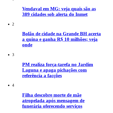
Vendaval em MG: veja quais são as
389 cidades sob alerta do Inmet
2
Bolão de cidade na Grande BH acerta
a quina e ganha R$ 10 milhões; veja
onde
3
PM realiza força-tarefa no Jardim
Laguna e apaga pichações com
referência a facções
4
Filha descobre morte de mãe
atropelada após mensagem de
funerária oferecendo serviços