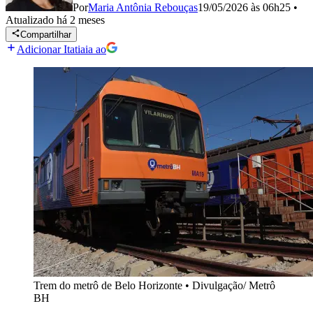
Por
Maria Antônia Rebouças
19/05/2026 às 06h25
•
Atualizado
há 2 meses
Compartilhar
Adicionar Itatiaia ao
Trem do metrô de Belo Horizonte
•
Divulgação/ Metrô
BH