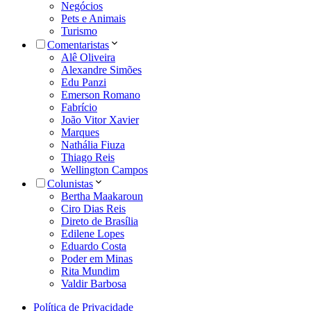
Negócios
Pets e Animais
Turismo
Comentaristas
Alê Oliveira
Alexandre Simões
Edu Panzi
Emerson Romano
Fabrício
João Vitor Xavier
Marques
Nathália Fiuza
Thiago Reis
Wellington Campos
Colunistas
Bertha Maakaroun
Ciro Dias Reis
Direto de Brasília
Edilene Lopes
Eduardo Costa
Poder em Minas
Rita Mundim
Valdir Barbosa
Política de Privacidade