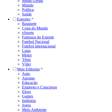
Minas Gerais
Mundo
Política
Saúde
Esportes
Basquete
Copa do Mundo
eSports
Famosos do Esporte
Futebol Nacional
Futebol Internacional
Lutas
Motor
Tênis
Vôlei
Mais Editorias
Auto
Apostas
Educação
Emprego e Concursos
Eloos
Games
Indústria
Jogos
Meio Ambiente