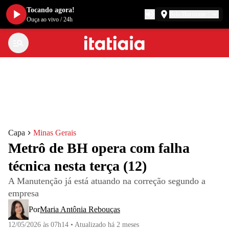
Tocando agora!
Belo Horizonte
Ouça ao vivo
/
24h
Capa
Minas Gerais
Metrô de BH opera com falha
técnica nesta terça (12)
A Manutenção já está atuando na correção segundo a
empresa
Por
Maria Antônia Rebouças
12/05/2026 às 07h14
•
Atualizado
há 2 meses