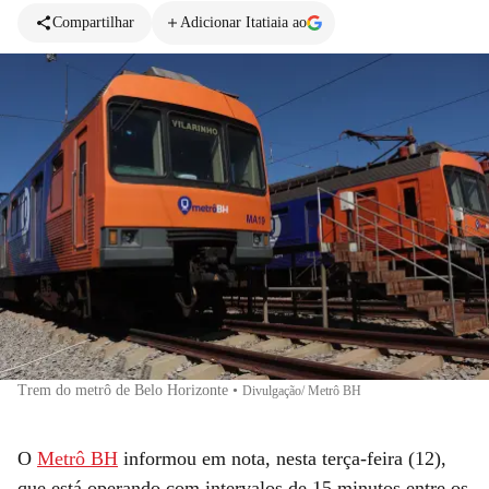
Compartilhar
Adicionar Itatiaia ao
Trem do metrô de Belo Horizonte
•
Divulgação/ Metrô BH
O
Metrô BH
informou em nota, nesta terça-feira (12),
que está operando com intervalos de 15 minutos entre os