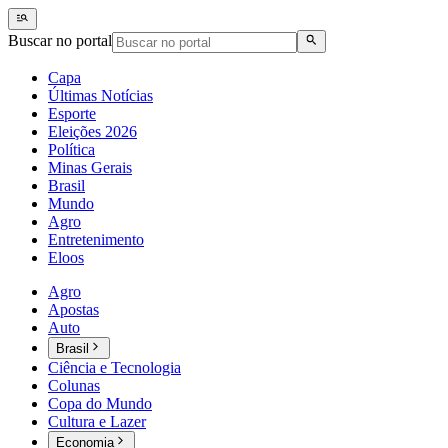
Buscar no portal
Capa
Últimas Notícias
Esporte
Eleições 2026
Política
Minas Gerais
Brasil
Mundo
Agro
Entretenimento
Eloos
Agro
Apostas
Auto
Brasil
Ciência e Tecnologia
Colunas
Copa do Mundo
Cultura e Lazer
Economia