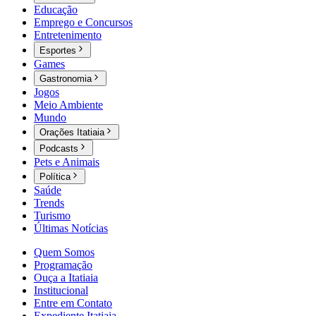
Educação
Emprego e Concursos
Entretenimento
Esportes
Games
Gastronomia
Jogos
Meio Ambiente
Mundo
Orações Itatiaia
Podcasts
Pets e Animais
Política
Saúde
Trends
Turismo
Últimas Notícias
Quem Somos
Programação
Ouça a Itatiaia
Institucional
Entre em Contato
Expediente Itatiaia