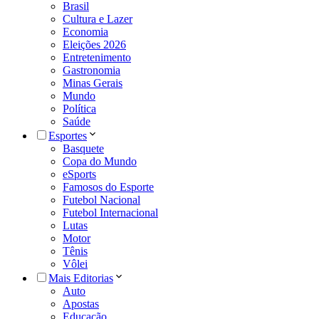
Brasil
Cultura e Lazer
Economia
Eleições 2026
Entretenimento
Gastronomia
Minas Gerais
Mundo
Política
Saúde
Esportes
Basquete
Copa do Mundo
eSports
Famosos do Esporte
Futebol Nacional
Futebol Internacional
Lutas
Motor
Tênis
Vôlei
Mais Editorias
Auto
Apostas
Educação