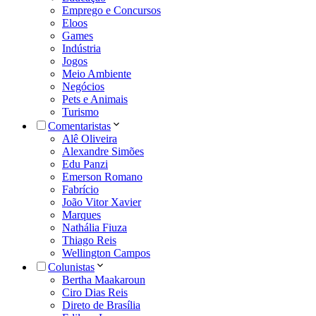
Emprego e Concursos
Eloos
Games
Indústria
Jogos
Meio Ambiente
Negócios
Pets e Animais
Turismo
Comentaristas
Alê Oliveira
Alexandre Simões
Edu Panzi
Emerson Romano
Fabrício
João Vitor Xavier
Marques
Nathália Fiuza
Thiago Reis
Wellington Campos
Colunistas
Bertha Maakaroun
Ciro Dias Reis
Direto de Brasília