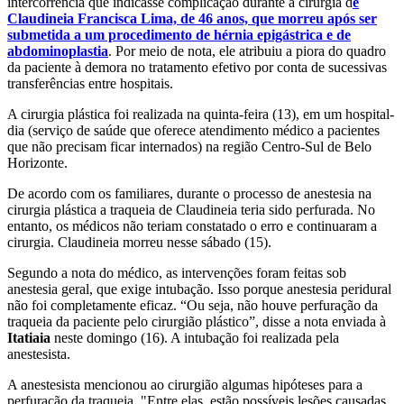
intercorrência que indicasse complicação durante a cirurgia d
e
Claudineia Francisca Lima, de 46 anos, que morreu após ser
submetida a um procedimento de hérnia epigástrica e de
abdominoplastia
. Por meio de nota, ele atribuiu a piora do quadro
da paciente à demora no tratamento efetivo por conta de sucessivas
transferências entre hospitais.
A cirurgia plástica foi realizada na quinta-feira (13), em um hospital-
dia (serviço de saúde que oferece atendimento médico a pacientes
que não precisam ficar internados) na região Centro-Sul de Belo
Horizonte.
De acordo com os familiares, durante o processo de anestesia na
cirurgia plástica a traqueia de Claudineia teria sido perfurada. No
entanto, os médicos não teriam constatado o erro e continuaram a
cirurgia. Claudineia morreu nesse sábado (15).
Segundo a nota do médico, as intervenções foram feitas sob
anestesia geral, que exige intubação. Isso porque anestesia peridural
não foi completamente eficaz. “Ou seja, não houve perfuração da
traqueia da paciente pelo cirurgião plástico”, disse a nota enviada à
Itatiaia
neste domingo (16). A intubação foi realizada pela
anestesista.
A anestesista mencionou ao cirurgião algumas hipóteses para a
perfuração da traqueia. "Entre elas, estão possíveis lesões causadas