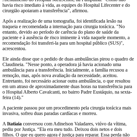
havia risco imediato à vida, as equipes do Hospital Lifecenter e do
cirurgião apoiaram a transferência", afirmou.
Após a realização de uma tomografia, foi identificada lesão na
traqueia e recomendada a internação para cirurgia torácica. "No
entanto, devido ao período de carência do plano de saúde da
paciente e à ausência de risco iminente à vida naquele momento, a
recomendação foi transferi-la para um hospital público (SUS)",
acrescentou.
Ele ainda disse que o pedido de duas ambulâncias pirou o quadro de
Claudineia. "Nesse ponto, a operadora já havia acionado uma
ambulância para a transferência. Inicialmente, a família recusou a
remoção, mas, após nova avaliação da necessidade, aceitou.
Entretanto, foi necessário acionar outra ambulância, o que resultou
em um atraso de aproximadamente duas horas na transferência para
o Hospital Alberto Cavalcanti, no bairro Padre Eustáquio, na sexta-
feira (14)."
A paciente passou por um procedimento pela cirurgia torácica mais
invasiva, sofreu duas paradas cardíacas e morreu.
A
Itatiaia
conversou com Adinelson Valadares, viúvo da vítima,
pediu por Justiça. “Ela era meu tudo. Deixou dois netos e dois
filhos. O que eu quero agora é justiça para reparar. Essa perda não