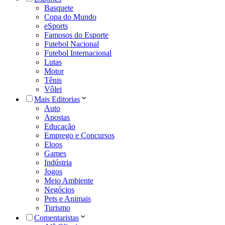
Basquete
Copa do Mundo
eSports
Famosos do Esporte
Futebol Nacional
Futebol Internacional
Lutas
Motor
Tênis
Vôlei
Mais Editorias
Auto
Apostas
Educação
Emprego e Concursos
Eloos
Games
Indústria
Jogos
Meio Ambiente
Negócios
Pets e Animais
Turismo
Comentaristas