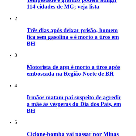
114 cidades de MG; veja lista
2
Três dias após deixar prisão, homem
fica sem gasolina e é morto a tiros em
BH
3
Motorista de app é morto a tiros após
emboscada na Região Norte de BH
4
Irmãos matam pai suspeito de agredir
a mãe às vésperas do Dia dos Pais, em
BH
5
Ciclone-bomba vai passar por Minas