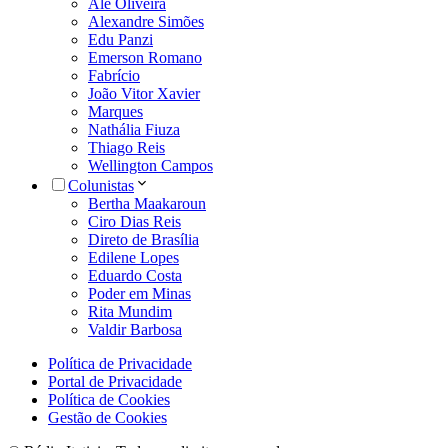
Alê Oliveira
Alexandre Simões
Edu Panzi
Emerson Romano
Fabrício
João Vitor Xavier
Marques
Nathália Fiuza
Thiago Reis
Wellington Campos
Colunistas
Bertha Maakaroun
Ciro Dias Reis
Direto de Brasília
Edilene Lopes
Eduardo Costa
Poder em Minas
Rita Mundim
Valdir Barbosa
Política de Privacidade
Portal de Privacidade
Política de Cookies
Gestão de Cookies