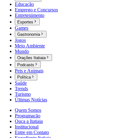
Educação
Emprego e Concursos
Entretenimento
Esportes
Games
Gastronomia
Jogos
Meio Ambiente
Mundo
Orações Itatiaia
Podcasts
Pets e Animais
Política
Saúde
Trends
Turismo
Últimas Notícias
Quem Somos
Programação
Ouça a Itatiaia
Institucional
Entre em Contato
Expediente Itatiaia