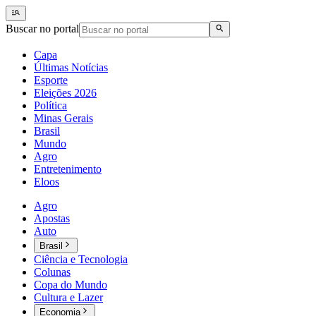
Buscar no portal
Capa
Últimas Notícias
Esporte
Eleições 2026
Política
Minas Gerais
Brasil
Mundo
Agro
Entretenimento
Eloos
Agro
Apostas
Auto
Brasil
Ciência e Tecnologia
Colunas
Copa do Mundo
Cultura e Lazer
Economia